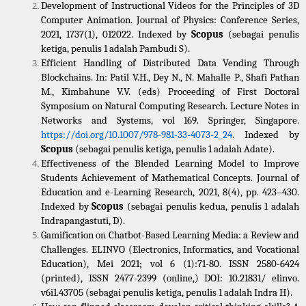
Development of Instructional Videos for the Principles of 3D 
Computer Animation. Journal of Physics: Conference Series, 
2021, 1737(1), 012022. Indexed by 
Scopus
 (sebagai penulis 
ketiga, penulis 1 adalah Pambudi S).
Efficient Handling of Distributed Data Vending Through 
Blockchains. In: Patil V.H., Dey N., N. Mahalle P., Shafi Pathan 
M., Kimbahune V.V. (eds) Proceeding of First Doctoral 
Symposium on Natural Computing Research. Lecture Notes in 
Networks and Systems, vol 169. Springer, Singapore. 
https://doi.org/10.1007/978-981-33-4073-2_24
. Indexed by 
Scopus
 (sebagai penulis ketiga, penulis 1 adalah Adate).
Effectiveness of the Blended Learning Model to Improve 
Students Achievement of Mathematical Concepts. Journal of 
Education and e-Learning Research, 2021, 8(4), pp. 423–430. 
Indexed by 
Scopus
 (sebagai penulis kedua, penulis 1 adalah 
Indrapangastuti, D).
Gamification on Chatbot-Based Learning Media: a Review and 
Challenges. ELINVO (Electronics, Informatics, and Vocational 
Education), Mei 2021; vol 6 (1):71-80. ISSN 2580-6424 
(printed), ISSN 2477-2399 (online,) DOI: 10.21831/ elinvo. 
v6i1.43705 (sebagai penulis ketiga, penulis 1 adalah Indra H).