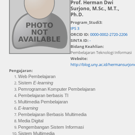
Prof. Herman Dwi
Surjono, M.Sc., M.T.,
Ph.D.
Program_Studi3:
IPS 3
ORCID ID:
0000-0002-2720-2206
SINTA ID:
-
Bidang Keahlian:
Pembelajaran Teknologi Informasi
Website:
http://blog.uny.ac.id/hermansurjon
Pengajaran:
Web Pembelajaran
Sistem 
E-learning
Pemrograman Komputer Pembelajaran
Pembelajaran berbasis TI
Multimedia Pembelajaran
E-learning
Pembelajaran Berbasis Multimedia
Media Digital
Pengembangan Sistem Informasi
Sistem Multimedia