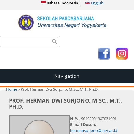
Bahasa Indonesia
English
Search form
Search
Navigation
You are here
Home
» Prof. Herman Dwi Surjono, M.Sc., M.T., Ph.D.
PROF. HERMAN DWI SURJONO, M.SC., M.T.,
PH.D.
NIP:
196402051987031001
E-mail Dosen:
hermansurjono@uny.ac.id