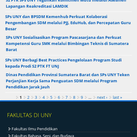
S2 PTK SPs UNY Teguhkan Komitmen Mutu melalui Asesmen
Lapangan Reakreditasi LAMDIK
SPs UNY dan BPSDM Kemenhub Perkuat Kolaborasi
Pengembangan SDM melalui PJJ, EduHub, dan Percepatan Guru
Besar
SPs UNY Sosialisasikan Program Pascasarjana dan Perkuat
Kompetensi Guru SMK melalui Bimbingan Teknis di Sumatera
Barat
SPs UNY Berbagi Best Practices Pengelolaan Program Studi
kepada Prodi S2 PTK FT UNJ
Dinas Pendidikan Provinsi Sumatera Barat dan SPs UNY Teken
Perjanjian Kerja Sama Penguatan SDM melalui Program
Pendidikan Jarak Jauh
Pages
1
2
3
4
5
6
7
8
9
…
next ›
last »
FAKULTAS DI UNY
Fakultas Ilmu Pendidikan
Fakultas Bahasa, Seni, dan Budaya