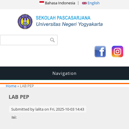
Bahasa Indonesia
English
Search form
Search
Navigation
You are here
Home
» LAB PEP
LAB PEP
Submitted by
lalita
on Fri, 2025-10-03 14:43
Isi:
.