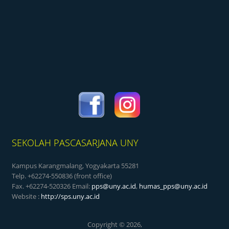
SEKOLAH PASCASARJANA UNY
Kampus Karangmalang, Yogyakarta 55281
Telp. +62274-550836 (front office)
Fax. +62274-520326 Email:
pps@uny.ac.id
,
humas_pps@uny.ac.id
Website :
http://sps.uny.ac.id
Copyright © 2026,