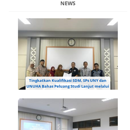
NEWS
Tingkatkan Kualifikasi SDM, SPs UNY dan
UNUHA Bahas Peluang Studi Lanjut melalui
Program PJJ
Sekolah Pascasarjana (SPs) Universitas Negeri
Yogyakarta (UNY) menerima kunjungan Universitas
Nurul Huda (UNUHA) dalam kegiatan workshop
bertajuk Pembukaan Peluang Studi Lanjut
Pendidikan Jarak Jauh (PJJ...