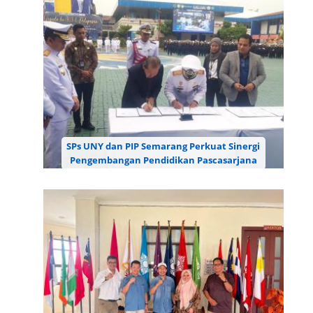
Yogyakarta (UNY) kembali memperluas jejaring
akademik internasional melalui kegiatan Academic
Discussion bersama Northern Illinois University
(NIU), Amerika...
SPs UNY dan PIP Semarang Perkuat Sinergi
Pengembangan Pendidikan Pascasarjana
Politeknik Ilmu Pelayaran (PIP) Semarang menggelar
Wisuda ke-103 dan Pelepasan Perwira Transportasi
Laut sebagai momentum penting dalam penguatan
pendidikan vokasi transportasi. Dalam rangkaian
kegiatan...