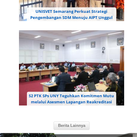
UNISVET Semarang Perkuat Strategi
Pengembangan SDM Menuju AIPT Unggul
Bersama Direktur SPs UNY
Universitas Ivet (UNISVET) Semarang memperkuat
strategi pengembangan sumber daya manusia
(SDM) menuju pencapaian Akreditasi Institusi
Perguruan Tinggi (AIPT) Unggul melalui diskusi
bersama Direktur...
S2 PTK SPs UNY Teguhkan Komitmen Mutu
melalui Asesmen Lapangan Reakreditasi
LAMDIK
Program Studi Magister Pendidikan Teknologi dan
Kejuruan (S2 PTK) Sekolah Pascasarjana (SPs)
Berita Lainnya
Universitas Negeri Yogyakarta (UNY) melaksanakan
Asesmen Lapangan Reakreditasi oleh Lembaga