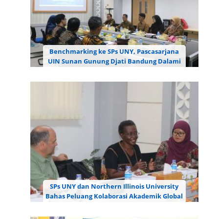
Benchmarking ke SPs UNY, Pascasarjana
UIN Sunan Gunung Djati Bandung Dalami
Layanan Digital dan Mutu Akademik
Sekolah Pascasarjana (SPs) Universitas Negeri
Yogyakarta (UNY) menerima kunjungan
benchmarking dari Pascasarjana Universitas Islam
Negeri (UIN) Sunan Gunung Djati Bandung pada
Jumat, 31 Juli 2026, di...
SPs UNY dan Northern Illinois University
Bahas Peluang Kolaborasi Akademik Global
melalui Academic Discussion
Sekolah Pascasarjana (SPs) Universitas Negeri