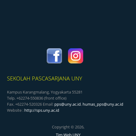
SEKOLAH PASCASARJANA UNY
Kampus Karangmalang, Yogyakarta 55281
Telp. +62274-550836 (front office)
Fax. +62274-520326 Email:
pps@uny.ac.id
,
humas_pps@uny.ac.id
Website :
http://sps.uny.ac.id
Copyright © 2026,
Tim Web UNY