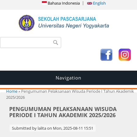
Bahasa Indonesia
English
Search form
Search
Navigation
You are here
Home
» Pengumuman Pelaksanaan Wisuda Periode I Tahun Akademik
2025/2026
PENGUMUMAN PELAKSANAAN WISUDA
PERIODE I TAHUN AKADEMIK 2025/2026
Submitted by
lalita
on Mon, 2025-08-11 15:51
.