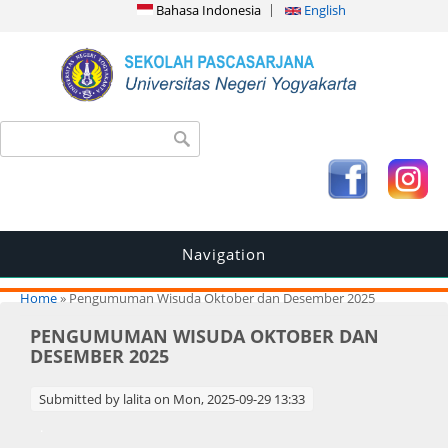
Bahasa Indonesia
English
Search form
Search
Navigation
You are here
Home
» Pengumuman Wisuda Oktober dan Desember 2025
PENGUMUMAN WISUDA OKTOBER DAN
DESEMBER 2025
Submitted by
lalita
on Mon, 2025-09-29 13:33
.