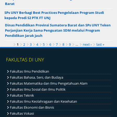
Barat
SPs UNY Berbagi Best Practices Pengelolaan Program Studi
kepada Prodi S2 PTK FT UNJ
Dinas Pendidikan Provinsi Sumatera Barat dan SPs UNY Teken
Perjanjian Kerja Sama Penguatan SDM melalui Program
Pendidikan Jarak Jauh
Pages
1
2
3
4
5
6
7
8
9
…
next ›
last »
FAKULTAS DI UNY
Fakultas Ilmu Pendidikan
Fakultas Bahasa, Seni, dan Budaya
Fakultas Matematika dan Ilmu Pengetahuan Alam
Fakultas Ilmu Sosial dan Ilmu Politik
Fakultas Teknik
Fakultas Ilmu Keolahragaan dan Kesehatan
Fakultas Ekonomi dan Bisnis
Fakultas Vokasi