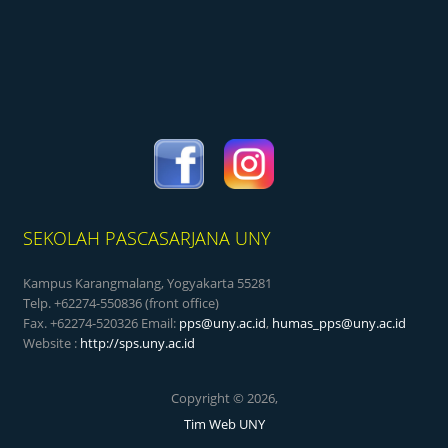
SEKOLAH PASCASARJANA UNY
Kampus Karangmalang, Yogyakarta 55281
Telp. +62274-550836 (front office)
Fax. +62274-520326 Email:
pps@uny.ac.id
,
humas_pps@uny.ac.id
Website :
http://sps.uny.ac.id
Copyright © 2026,
Tim Web UNY