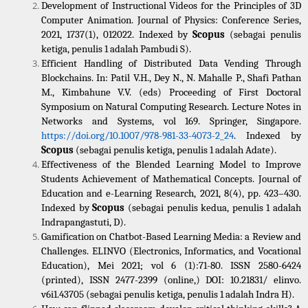
Development of Instructional Videos for the Principles of 3D 
Computer Animation. Journal of Physics: Conference Series, 
2021, 1737(1), 012022. Indexed by 
Scopus
 (sebagai penulis 
ketiga, penulis 1 adalah Pambudi S).
Efficient Handling of Distributed Data Vending Through 
Blockchains. In: Patil V.H., Dey N., N. Mahalle P., Shafi Pathan 
M., Kimbahune V.V. (eds) Proceeding of First Doctoral 
Symposium on Natural Computing Research. Lecture Notes in 
Networks and Systems, vol 169. Springer, Singapore. 
https://doi.org/10.1007/978-981-33-4073-2_24
. Indexed by 
Scopus
 (sebagai penulis ketiga, penulis 1 adalah Adate).
Effectiveness of the Blended Learning Model to Improve 
Students Achievement of Mathematical Concepts. Journal of 
Education and e-Learning Research, 2021, 8(4), pp. 423–430. 
Indexed by 
Scopus
 (sebagai penulis kedua, penulis 1 adalah 
Indrapangastuti, D).
Gamification on Chatbot-Based Learning Media: a Review and 
Challenges. ELINVO (Electronics, Informatics, and Vocational 
Education), Mei 2021; vol 6 (1):71-80. ISSN 2580-6424 
(printed), ISSN 2477-2399 (online,) DOI: 10.21831/ elinvo. 
v6i1.43705 (sebagai penulis ketiga, penulis 1 adalah Indra H).