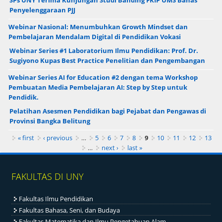
SPs UNY Terima Kunjungan Studi Banding FKIP UMS Bahas
Penyelenggaraan PJJ
Webinar Nasional: Menumbuhkan Growth Mindset dan
Pembelajaran Mendalam Digital di Pendidikan Vokasi
Webinar Series #1 Laboratorium Ilmu Pendidikan: Prof. Dr.
Sugiyono Kupas Best Practice Penelitian dan Pengembangan
Webinar Series AI for Education #2 dengan tema Workshop
Pembuatan Media Pembelajaran AI: Step by Step untuk
Pendidik.
Pelatihan Asesmen Pendidikan bagi Pejabat dan Pengawas di
Provinsi Bangka Belitung
Pages
« first
‹ previous
…
5
6
7
8
9
10
11
12
13
…
next ›
last »
FAKULTAS DI UNY
Fakultas Ilmu Pendidikan
Fakultas Bahasa, Seni, dan Budaya
Fakultas Matematika dan Ilmu Pengetahuan Alam