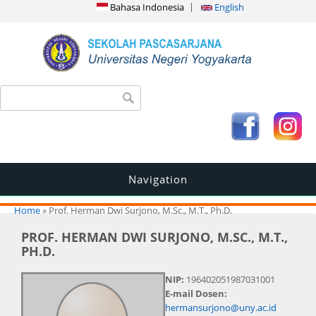
Bahasa Indonesia
English
Search form
Search
Navigation
You are here
Home
» Prof. Herman Dwi Surjono, M.Sc., M.T., Ph.D.
PROF. HERMAN DWI SURJONO, M.SC., M.T.,
PH.D.
NIP:
196402051987031001
E-mail Dosen:
hermansurjono@uny.ac.id