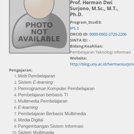
Prof. Herman Dwi
Surjono, M.Sc., M.T.,
Ph.D.
Program_Studi3:
IPS 3
ORCID ID:
0000-0002-2720-2206
SINTA ID:
-
Bidang Keahlian:
Pembelajaran Teknologi Informasi
Website:
http://blog.uny.ac.id/hermansurjon
Pengajaran:
Web Pembelajaran
Sistem 
E-learning
Pemrograman Komputer Pembelajaran
Pembelajaran berbasis TI
Multimedia Pembelajaran
E-learning
Pembelajaran Berbasis Multimedia
Media Digital
Pengembangan Sistem Informasi
Sistem Multimedia