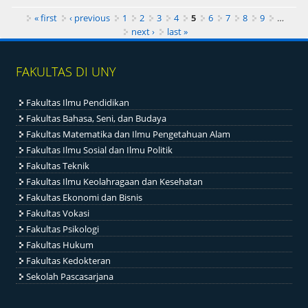
Pages
« first
‹ previous
1
2
3
4
5
6
7
8
9
…
next ›
last »
FAKULTAS DI UNY
Fakultas Ilmu Pendidikan
Fakultas Bahasa, Seni, dan Budaya
Fakultas Matematika dan Ilmu Pengetahuan Alam
Fakultas Ilmu Sosial dan Ilmu Politik
Fakultas Teknik
Fakultas Ilmu Keolahragaan dan Kesehatan
Fakultas Ekonomi dan Bisnis
Fakultas Vokasi
Fakultas Psikologi
Fakultas Hukum
Fakultas Kedokteran
Sekolah Pascasarjana