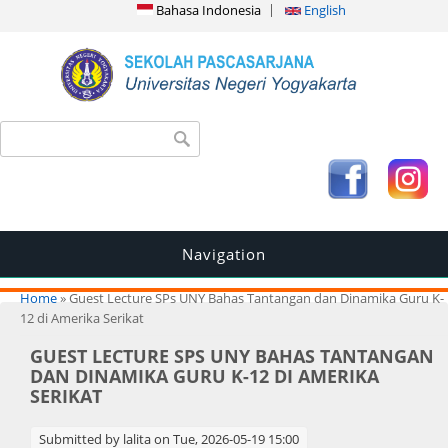
Bahasa Indonesia
English
Search form
Search
Navigation
You are here
Home
» Guest Lecture SPs UNY Bahas Tantangan dan Dinamika Guru K-
12 di Amerika Serikat
GUEST LECTURE SPS UNY BAHAS TANTANGAN
DAN DINAMIKA GURU K-12 DI AMERIKA
SERIKAT
Submitted by
lalita
on Tue, 2026-05-19 15:00