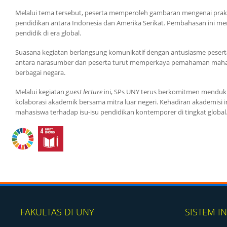
Melalui tema tersebut, peserta memperoleh gambaran mengenai prakt
pendidikan antara Indonesia dan Amerika Serikat. Pembahasan ini men
pendidik di era global.
Suasana kegiatan berlangsung komunikatif dengan antusiasme peserta
antara narasumber dan peserta turut memperkaya pemahaman mahasi
berbagai negara.
Melalui kegiatan
guest lecture
ini, SPs UNY terus berkomitmen menduku
kolaborasi akademik bersama mitra luar negeri. Kehadiran akademisi 
mahasiswa terhadap isu-isu pendidikan kontemporer di tingkat global
FAKULTAS DI UNY
SISTEM I