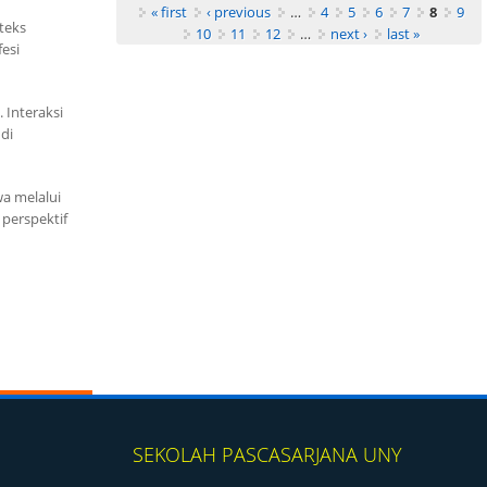
Pages
« first
‹ previous
…
4
5
6
7
8
9
teks
10
11
12
…
next ›
last »
esi
 Interaksi
di
a melalui
 perspektif
SEKOLAH PASCASARJANA UNY