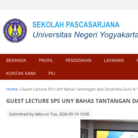
BERANDA
PROFIL
PENDIDIKAN
LAYANAN
KONTAK KAMI
PIU
You are here
Home
» Guest Lecture SPs UNY Bahas Tantangan dan Dinamika Guru K-1
GUEST LECTURE SPS UNY BAHAS TANTANGAN DA
Submitted by
lalita
on Tue, 2026-05-19 15:00