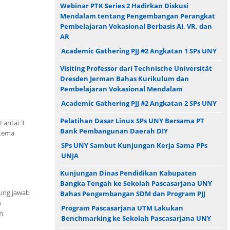
Webinar PTK Series 2 Hadirkan Diskusi
Mendalam tentang Pengembangan Perangkat
Pembelajaran Vokasional Berbasis AI, VR, dan
AR
Academic Gathering PJJ #2 Angkatan 1 SPs UNY
Visiting Professor dari Technische Universität
Dresden Jerman Bahas Kurikulum dan
Pembelajaran Vokasional Mendalam
Academic Gathering PJJ #2 Angkatan 2 SPs UNY
Pelatihan Dasar Linux SPs UNY Bersama PT
Lantai 3
Bank Pembangunan Daerah DIY
 tema
SPs UNY Sambut Kunjungan Kerja Sama PPs
UNJA
Kunjungan Dinas Pendidikan Kabupaten
Bangka Tengah ke Sekolah Pascasarjana UNY
gung jawab
Bahas Pengembangan SDM dan Program PJJ
n
Program Pascasarjana UTM Lakukan
m
Benchmarking ke Sekolah Pascasarjana UNY