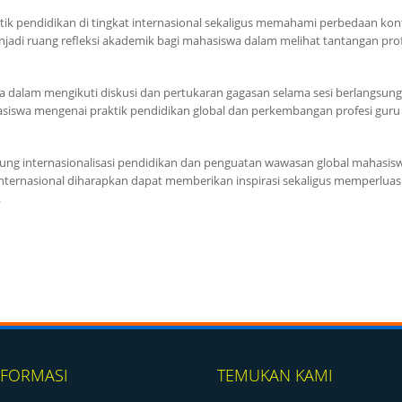
ik pendidikan di tingkat internasional sekaligus memahami perbedaan kon
jadi ruang refleksi akademik bagi mahasiswa dalam melihat tantangan prof
 dalam mengikuti diskusi dan pertukaran gagasan selama sesi berlangsung.
swa mengenai praktik pendidikan global dan perkembangan profesi guru 
ng internasionalisasi pendidikan dan penguatan wawasan global mahasisw
internasional diharapkan dapat memberikan inspirasi sekaligus memperluas
.
NFORMASI
TEMUKAN KAMI