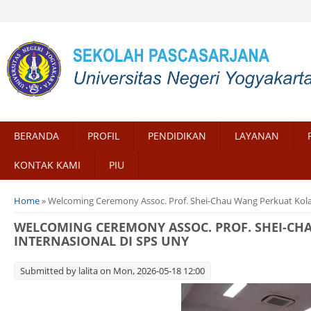
BERANDA
PROFIL
PENDIDIKAN
LAYANAN
KONTAK KAMI
PIU
You are here
Home
» Welcoming Ceremony Assoc. Prof. Shei-Chau Wang Perkuat Kola
WELCOMING CEREMONY ASSOC. PROF. SHEI-CH
INTERNASIONAL DI SPS UNY
Submitted by
lalita
on Mon, 2026-05-18 12:00