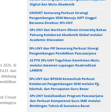
Digital dan Mutu Akademik
UNISVET Semarang Perkuat Strategi
Pengembangan SDM Menuju AIPT Unggul
Bersama Direktur SPs UNY
SPs UNY dan Northern Illinois University Bahas
Peluang Kolaborasi Akademik Global melalui
Academic Discussion
SPs UNY dan PIP Semarang Perkuat Sinergi
Pengembangan Pendidikan Pascasarjana
S2 PTK SPs UNY Teguhkan Komitmen Mutu
i 2026, di
melalui Asesmen Lapangan Reakreditasi
LAMDIK
Ed.D. dari
a didukung
SPs UNY dan BPSDM Kemenhub Perkuat
pendidikan
Kolaborasi Pengembangan SDM melalui PJJ,
EduHub, dan Percepatan Guru Besar
SPs UNY Sosialisasikan Program Pascasarjana
nit Urusan
dan Perkuat Kompetensi Guru SMK melalui
entingnya
Bimbingan Teknis di Sumatera Barat