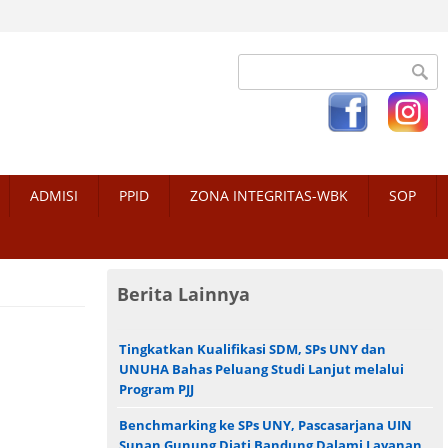
Search form
ADMISI
PPID
ZONA INTEGRITAS-WBK
SOP
Berita Lainnya
Tingkatkan Kualifikasi SDM, SPs UNY dan
UNUHA Bahas Peluang Studi Lanjut melalui
Program PJJ
Benchmarking ke SPs UNY, Pascasarjana UIN
Sunan Gunung Djati Bandung Dalami Layanan