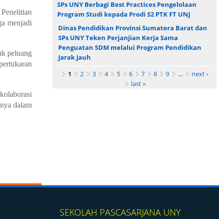
SPs UNY Berbagi Best Practices Pengelolaan
Penelitian
Program Studi kepada Prodi S2 PTK FT UNJ
ga menjadi
Dinas Pendidikan Provinsi Sumatera Barat dan
SPs UNY Teken Perjanjian Kerja Sama
Penguatan SDM melalui Program Pendidikan
uk peluang
Jarak Jauh
pertukaran
Pages
1
2
3
4
5
6
7
8
9
…
next ›
last »
kolaborasi
snya dalam
SEKOLAH PASCASARJANA UNY