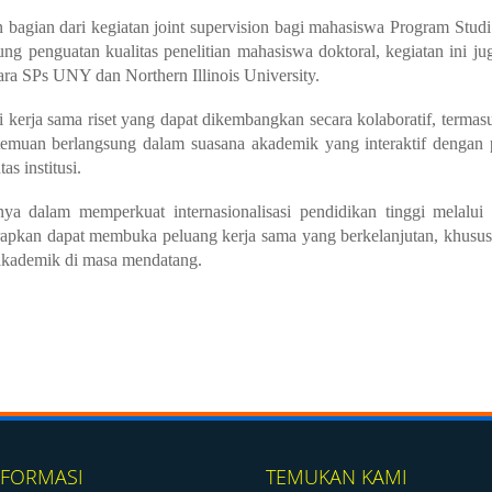
bagian dari kegiatan
joint supervision
bagi mahasiswa Program Studi 
g penguatan kualitas penelitian mahasiswa doktoral, kegiatan ini ju
ra SPs UNY dan Northern Illinois University.
 kerja sama riset yang dapat dikembangkan secara kolaboratif, termas
ertemuan berlangsung dalam suasana akademik yang interaktif dengan 
s institusi.
 dalam memperkuat internasionalisasi pendidikan tinggi melalui 
harapkan dapat membuka peluang kerja sama yang berkelanjutan, khusu
 akademik di masa mendatang.
NFORMASI
TEMUKAN KAMI