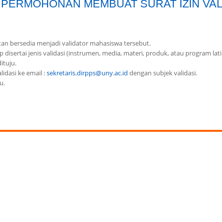
 PERMOHONAN MEMBUAT SURAT IZIN VAL
an bersedia menjadi validator mahasiswa tersebut.
sertai jenis validasi (instrumen, media, materi, produk, atau program lat
ituju.
idasi ke email :
sekretaris.dirpps@uny.ac.id
dengan subjek validasi.
u.