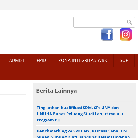
Search form
ADMISI
PPID
ZONA INTEGRITAS-WBK
SOP
Berita Lainnya
Tingkatkan Kualifikasi SDM, SPs UNY dan
UNUHA Bahas Peluang Studi Lanjut melalui
Program PJJ
Benchmarking ke SPs UNY, Pascasarjana UIN
Sunan Gunung Djati Bandung Dalami Layanan