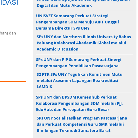
IDASI
Digital dan Mutu Akademik
UNISVET Semarang Perkuat Strategi
Pengembangan SDM Menuju AIPT Unggul
Bersama Direktur SPs UNY
ihan) dan
SPs UNY dan Northern Illinois University Bahas
Peluang Kolaborasi Akademik Global melalui
Academic Discussion
SPs UNY dan PIP Semarang Perkuat Sinergi
Pengembangan Pendidikan Pascasarjana
S2 PTK SPs UNY Teguhkan Komitmen Mutu
melalui Asesmen Lapangan Reakreditasi
LAMDIK
SPs UNY dan BPSDM Kemenhub Perkuat
Kolaborasi Pengembangan SDM melalui PJJ,
EduHub, dan Percepatan Guru Besar
SPs UNY Sosialisasikan Program Pascasarjana
dan Perkuat Kompetensi Guru SMK melalui
Bimbingan Teknis di Sumatera Barat