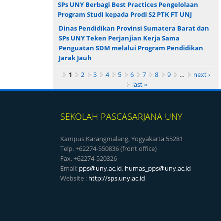
SPs UNY Berbagi Best Practices Pengelolaan
Program Studi kepada Prodi S2 PTK FT UNJ
Dinas Pendidikan Provinsi Sumatera Barat dan
SPs UNY Teken Perjanjian Kerja Sama
Penguatan SDM melalui Program Pendidikan
Jarak Jauh
Pages
1
2
3
4
5
6
7
8
9
…
next ›
last »
SEKOLAH PASCASARJANA UNY
Kampus Karangmalang, Yogyakarta 55281
Telp. +62274-550836 (front office)
Fax. +62274-520326
Email:
pps@uny.ac.id
,
humas_pps@uny.ac.id
Website :
http://sps.uny.ac.id