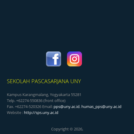
SEKOLAH PASCASARJANA UNY
Kampus Karangmalang, Yogyakarta 55281
Telp. +62274-550836 (front office)
Fax. +62274-520326 Email:
pps@uny.ac.id
,
humas_pps@uny.ac.id
Website :
http://sps.uny.ac.id
Copyright © 2026,