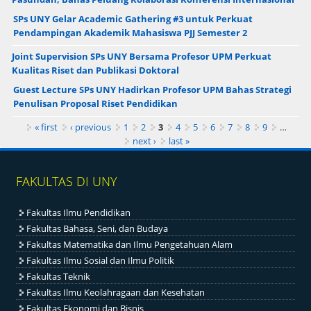
SPs UNY Gelar Academic Gathering #3 untuk Perkuat
Pendampingan Akademik Mahasiswa PJJ Semester 2
Joint Supervision SPs UNY Bersama Profesor UPM Perkuat
Kualitas Riset dan Publikasi Doktoral
Guest Lecture SPs UNY Hadirkan Profesor UPM Bahas Strategi
Penulisan Proposal Riset Pendidikan
Pages
« first
‹ previous
1
2
3
4
5
6
7
8
9
…
next ›
last »
FAKULTAS DI UNY
Fakultas Ilmu Pendidikan
Fakultas Bahasa, Seni, dan Budaya
Fakultas Matematika dan Ilmu Pengetahuan Alam
Fakultas Ilmu Sosial dan Ilmu Politik
Fakultas Teknik
Fakultas Ilmu Keolahragaan dan Kesehatan
Fakultas Ekonomi dan Bisnis