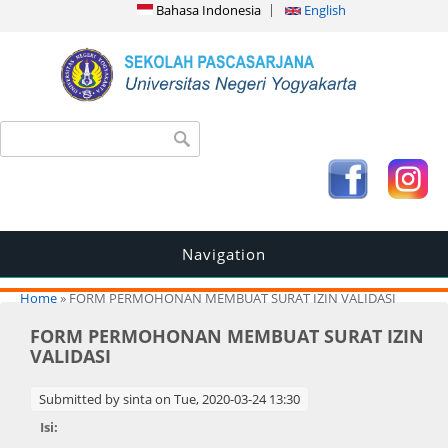
Bahasa Indonesia
English
Search form
Search
Navigation
You are here
Home
» FORM PERMOHONAN MEMBUAT SURAT IZIN VALIDASI
FORM PERMOHONAN MEMBUAT SURAT IZIN
VALIDASI
Submitted by
sinta
on Tue, 2020-03-24 13:30
Isi: