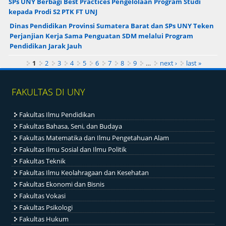
SPs UNY Berbagi Best Practices Pengelolaan Program Studi
kepada Prodi S2 PTK FT UNJ
Dinas Pendidikan Provinsi Sumatera Barat dan SPs UNY Teken
Perjanjian Kerja Sama Penguatan SDM melalui Program
Pendidikan Jarak Jauh
Pages
1
2
3
4
5
6
7
8
9
…
next ›
last »
FAKULTAS DI UNY
Fakultas Ilmu Pendidikan
Fakultas Bahasa, Seni, dan Budaya
Fakultas Matematika dan Ilmu Pengetahuan Alam
Fakultas Ilmu Sosial dan Ilmu Politik
Fakultas Teknik
Fakultas Ilmu Keolahragaan dan Kesehatan
Fakultas Ekonomi dan Bisnis
Fakultas Vokasi
Fakultas Psikologi
Fakultas Hukum