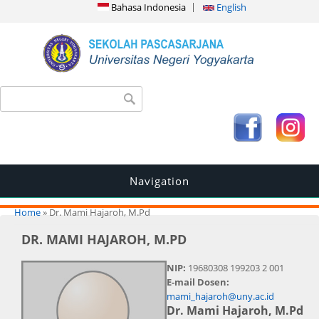
Bahasa Indonesia
English
Search form
Search
Navigation
You are here
Home
» Dr. Mami Hajaroh, M.Pd
DR. MAMI HAJAROH, M.PD
NIP:
19680308 199203 2 001
E-mail Dosen:
mami_hajaroh@uny.ac.id
Dr. Mami Hajaroh, M.Pd