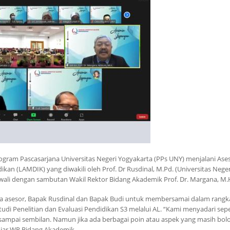
Program Pascasarjana Universitas Negeri Yogyakarta (PPs UNY) menjalani As
kan (LAMDIK) yang diwakili oleh Prof. Dr Rusdinal, M.Pd. (Universitas Nege
iawali dengan sambutan Wakil Rektor Bidang Akademik Prof. Dr. Margana, M.
 asesor, Bapak Rusdinal dan Bapak Budi untuk membersamai dalam rangk
di Penelitian dan Evaluasi Pendidikan S3 melalui AL. “Kami menyadari se
ampai sembilan. Namun jika ada berbagai poin atau aspek yang masih bol
ar WR Bidang Akademik.