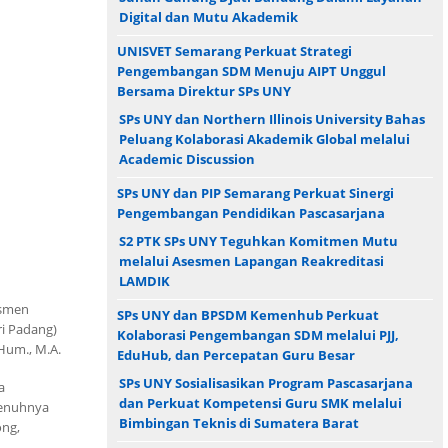
Digital dan Mutu Akademik
UNISVET Semarang Perkuat Strategi
Pengembangan SDM Menuju AIPT Unggul
Bersama Direktur SPs UNY
SPs UNY dan Northern Illinois University Bahas
Peluang Kolaborasi Akademik Global melalui
Academic Discussion
SPs UNY dan PIP Semarang Perkuat Sinergi
Pengembangan Pendidikan Pascasarjana
S2 PTK SPs UNY Teguhkan Komitmen Mutu
melalui Asesmen Lapangan Reakreditasi
LAMDIK
esmen
SPs UNY dan BPSDM Kemenhub Perkuat
ri Padang)
Kolaborasi Pengembangan SDM melalui PJJ,
Hum., M.A.
EduHub, dan Percepatan Guru Besar
SPs UNY Sosialisasikan Program Pascasarjana
a
dan Perkuat Kompetensi Guru SMK melalui
penuhnya
Bimbingan Teknis di Sumatera Barat
ong,