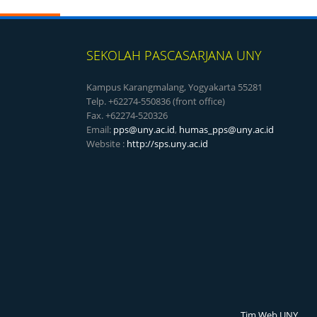
SEKOLAH PASCASARJANA UNY
Kampus Karangmalang, Yogyakarta 55281
Telp. +62274-550836 (front office)
Fax. +62274-520326
Email:
pps@uny.ac.id
,
humas_pps@uny.ac.id
Website :
http://sps.uny.ac.id
Tim Web UNY