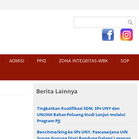
Search form
ADMISI
PPID
ZONA INTEGRITAS-WBK
SOP
Berita Lainnya
Tingkatkan Kualifikasi SDM, SPs UNY dan
UNUHA Bahas Peluang Studi Lanjut melalui
Program PJJ
Benchmarking ke SPs UNY, Pascasarjana UIN
Sunan Gunung Djati Bandung Dalami Layanan