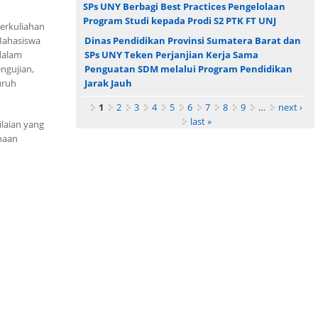
SPs UNY Berbagi Best Practices Pengelolaan
Program Studi kepada Prodi S2 PTK FT UNJ
erkuliahan
 Mahasiswa
Dinas Pendidikan Provinsi Sumatera Barat dan
 dalam
SPs UNY Teken Perjanjian Kerja Sama
ngujian,
Penguatan SDM melalui Program Pendidikan
uruh
Jarak Jauh
Pages
1
2
3
4
5
6
7
8
9
…
next ›
last »
ilaian yang
inaan