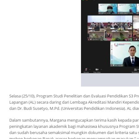
Selasa (25/10), Program Studi Penelitian dan Evaluasi Pendidikan S3 
Lapangan (AL) secara daring dari Lembaga Akreditasi Mandiri Kependidi
dan Dr. Budi Susetyo, M.Pd. (Universitas Pendidikan Indonesia). AL d
Dalam sambutannya, Margana mengucapkan terima kasih kepada para
peningkatan layanan akademik bagi mahasiswa khususnya Program Stu
dan sudah berusaha semaksimal mungkin dokumen dari kriteria satu s
mohon berkenan Bapak asesor berkenan menyampaikan masukan,” uj