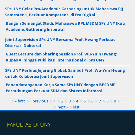
SPs UNY Gelar Pra-Academic Gathering untuk Mahasiswa PJJ
Semester 1, Perkuat Kompetensi di Era Digital
Bangun Semangat Studi, Mahasiswa RPL MSDM SPs UNY Ikuti
Academic Gathering Inspiratif
Joint Supervision SPs UNY Bersama Prof. Hwang Perkuat
Disertasi Doktoral
Guest Lecture dan Sharing Session Prof. Wu-Yuin Hwang:
Kupas AI hingga Publikasi Internasional di SPs UNY
SPs UNY Perluas Jejaring Global, Sambut Prof. Wu-Yun Hwang
untuk Kolaborasi Joint Supervision
Penandatanganan Kerja Sama SPs UNY dengan BPSDMP
Perhubungan Perkuat SDM dan Sistem Informasi
Pages
« first
‹ previous
1
2
3
4
5
6
7
8
9
…
next ›
last »
FAKULTAS DI UNY