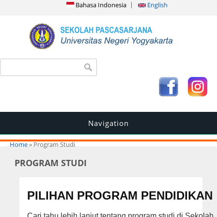
Bahasa Indonesia
English
Search form
Search
Navigation
You are here
Home
» Program Studi
PROGRAM STUDI
PILIHAN PROGRAM PENDIDIKAN
Cari tahu lebih lanjut tentang program studi di Sekolah