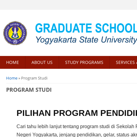
HOME
ABOUT US
STUDY PROGRAMS
SERVICES 
You are here
Home
» Program Studi
PROGRAM STUDI
PILIHAN PROGRAM PENDID
Cari tahu lebih lanjut tentang program studi di Sekolah
Negeri Yogyakarta, jenjang pendidikan, gelar, status akr