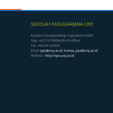
SEKOLAH PASCASARJANA UNY
Kampus Karangmalang, Yogyakarta 55281
Telp. +62274-550836 (front office)
Fax. +62274-520326
Email:
pps@uny.ac.id
,
humas_pps@uny.ac.id
Website :
http://sps.uny.ac.id