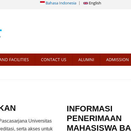
Bahasa Indonesia
English
AND FACILITIES
CONTACT US
ALUMNI
ADMISSION
IKAN
INFORMASI
PENERIMAAN
 Pascasarjana Universitas
MAHASISWA B
editasi, serta akses untuk