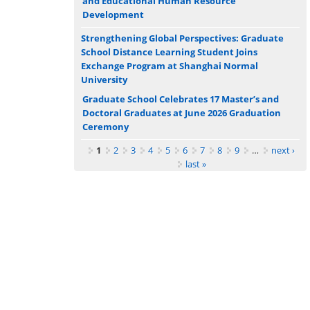
and Educational Human Resource
Development
Strengthening Global Perspectives: Graduate
School Distance Learning Student Joins
Exchange Program at Shanghai Normal
University
Graduate School Celebrates 17 Master’s and
Doctoral Graduates at June 2026 Graduation
Ceremony
Pages
1
2
3
4
5
6
7
8
9
…
next ›
last »