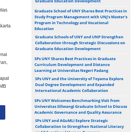
Graduate Education Development
itas
Graduate School of UNY Shares Best Practices in
Study Program Management with UNJ’s Master’s
Program in Technology and Vocational
karta
Education
Graduate Schools of UNY and UNP Strengthen
Collaboration through Strategic Discussions on
Graduate Education Development
enai
SPs UNY Shares Best Practices in Graduate
ran,
Curriculum Development and Distance
Learning at Universitas Negeri Padang
apat
SPs UNY and the University of Toyama Explore
Dual Degree Development and Expanded
PMB
International Academic Collaboration
SPs UNY Welcomes Benchmarking Visit from
Universitas Siliwangi Graduate School to Discuss
Academic Governance and Quality Assurance
Y
SPs UNY and AGuMLI Explore Strategic
Collaboration to Strengthen National Literacy