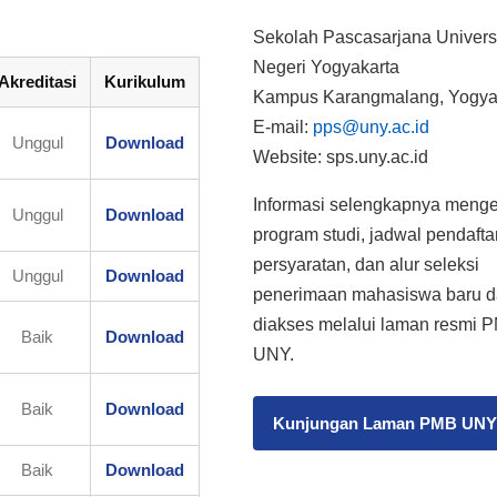
Sekolah Pascasarjana Univers
Negeri Yogyakarta
Akreditasi
Kurikulum
Kampus Karangmalang, Yogya
E-mail:
pps@uny.ac.id
Unggul
Download
Website: sps.uny.ac.id
Informasi selengkapnya meng
Unggul
Download
program studi, jadwal pendafta
persyaratan, dan alur seleksi
Unggul
Download
penerimaan mahasiswa baru d
diakses melalui laman resmi 
Baik
Download
UNY.
Baik
Download
Kunjungan Laman PMB UN
Baik
Download