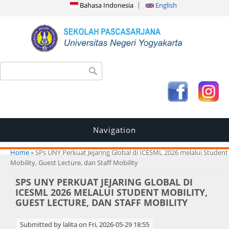
Bahasa Indonesia
English
Search form
Search
Navigation
You are here
Home
» SPs UNY Perkuat Jejaring Global di ICESML 2026 melalui Student
Mobility, Guest Lecture, dan Staff Mobility
SPS UNY PERKUAT JEJARING GLOBAL DI
ICESML 2026 MELALUI STUDENT MOBILITY,
GUEST LECTURE, DAN STAFF MOBILITY
Submitted by
lalita
on Fri, 2026-05-29 18:55