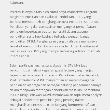
kejuruan.
Prestasi lainnya diraih oleh Nurul Arsyi, mahasiswa Program
Magister Penelitian dan Evaluasi Pendidikan (PEP), yang
berhasil memperoleh penghargaan Best Poster Presentation.
Penelitian yang dipresentasikan mengangkat pemanfaatan
teknologi kecerdasan buatan generatif dalam asesmen
pendidikan serta implikasinya terhadap pengembangan
pendidikan STEM. Penghargaan yang diraih para mahasiswa
tersebut menunjukkan kapasitas akademik dan kualitas riset
mahasiswa SPs UNY yang mampu bersaing pada forum ilmiah
internasional.
Selain partisipasi mahasiswa, akademisi SPs UNY juga
berkontribusi melalui kegiatan guest lecture yang menjadi
bagian dari rangkaian konferensi. Pada kesempatan tersebut,
Prof. Dr. Yudanto, M.Pd. menyampaikan materi mengenai
pendidikan olahraga dan berbagai peluang pengembangannya
dalam menjawab tantangan pendidikan masa kini. Sementara
itu, Dr. Risky Setiawan, M.Pd. membawakan topik meta-analysis
sebagai pendekatan penelitian yang penting dalam
menghasilkan sintesis bukti ilmiah yang komprehensif dan
berkualitas. Keterlibatan kedua akademisi tersebut menjadi