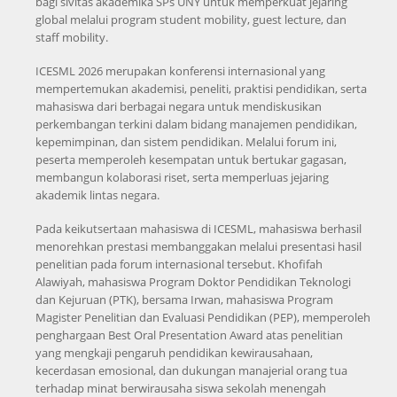
bagi sivitas akademika SPs UNY untuk memperkuat jejaring
global melalui program student mobility, guest lecture, dan
staff mobility.
ICESML 2026 merupakan konferensi internasional yang
mempertemukan akademisi, peneliti, praktisi pendidikan, serta
mahasiswa dari berbagai negara untuk mendiskusikan
perkembangan terkini dalam bidang manajemen pendidikan,
kepemimpinan, dan sistem pendidikan. Melalui forum ini,
peserta memperoleh kesempatan untuk bertukar gagasan,
membangun kolaborasi riset, serta memperluas jejaring
akademik lintas negara.
Pada keikutsertaan mahasiswa di ICESML, mahasiswa berhasil
menorehkan prestasi membanggakan melalui presentasi hasil
penelitian pada forum internasional tersebut. Khofifah
Alawiyah, mahasiswa Program Doktor Pendidikan Teknologi
dan Kejuruan (PTK), bersama Irwan, mahasiswa Program
Magister Penelitian dan Evaluasi Pendidikan (PEP), memperoleh
penghargaan Best Oral Presentation Award atas penelitian
yang mengkaji pengaruh pendidikan kewirausahaan,
kecerdasan emosional, dan dukungan manajerial orang tua
terhadap minat berwirausaha siswa sekolah menengah