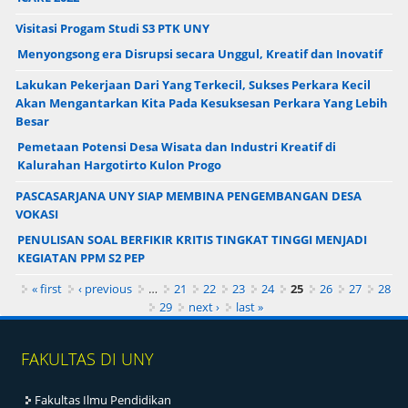
Visitasi Progam Studi S3 PTK UNY
Menyongsong era Disrupsi secara Unggul, Kreatif dan Inovatif
Lakukan Pekerjaan Dari Yang Terkecil, Sukses Perkara Kecil
Akan Mengantarkan Kita Pada Kesuksesan Perkara Yang Lebih
Besar
Pemetaan Potensi Desa Wisata dan Industri Kreatif di
Kalurahan Hargotirto Kulon Progo
PASCASARJANA UNY SIAP MEMBINA PENGEMBANGAN DESA
VOKASI
PENULISAN SOAL BERFIKIR KRITIS TINGKAT TINGGI MENJADI
KEGIATAN PPM S2 PEP
Pages
« first
‹ previous
…
21
22
23
24
25
26
27
28
29
next ›
last »
FAKULTAS DI UNY
Fakultas Ilmu Pendidikan