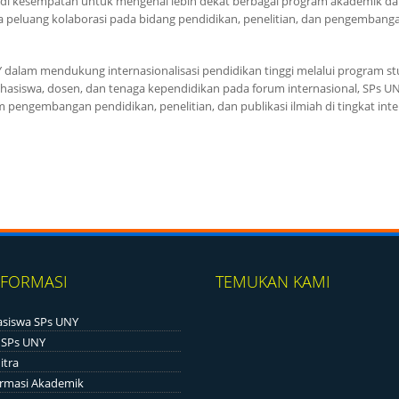
jadi kesempatan untuk mengenal lebih dekat berbagai program akademik d
ka peluang kolaborasi pada bidang pendidikan, penelitian, dan pengemban
dalam mendukung internasionalisasi pendidikan tinggi melalui program s
f mahasiswa, dosen, dan tenaga kependidikan pada forum internasional, SPs U
pengembangan pendidikan, penelitian, dan publikasi ilmiah di tingkat inte
NFORMASI
TEMUKAN KAMI
siswa SPs UNY
 SPs UNY
itra
ormasi Akademik