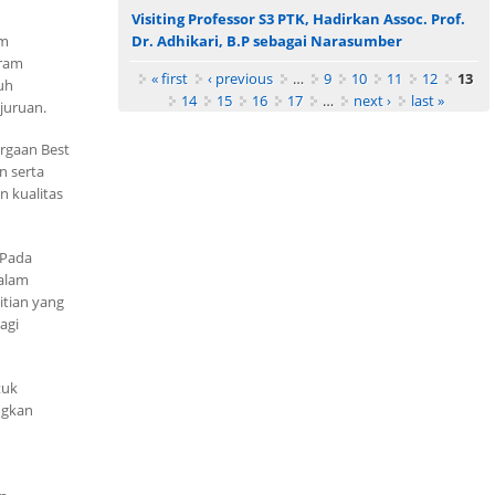
Visiting Professor S3 PTK, Hadirkan Assoc. Prof.
um
Dr. Adhikari, B.P sebagai Narasumber
gram
Pages
« first
‹ previous
…
9
10
11
12
13
uh
14
15
16
17
…
next ›
last »
juruan.
argaan Best
n serta
 kualitas
 Pada
alam
itian yang
agi
tuk
ngkan