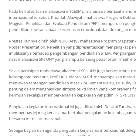
Pada keikutsertaan mahasiswa di ICESML, mahasiswa berhasil menoreh
internasional tersebut. Khofifah Alawiyah, mahasiswa Program Dokto
Magister Penelitian dan Evaluasi Pendidikan (PEP), memperoleh pengh
pendidikan kewirausahaan, kecerdasan emosional, dan dukungan mana
Prestasi lainnya diraih oleh Nurul Arsyi, mahasiswa Program Magister
Poster Presentation. Penelitian yang dipresentasikan mengangkat pe
implikasinya terhadap pengembangan pendidikan STEM. Penghargaan 
riset mahasiswa SPs UNY yang mampu bersaing pada forum ilmiah inte
Selain partisipasi mahasiswa, akademisi SPs UNY juga berkontribusi me
kesempatan tersebut, Prof. Dr. Yudanto, M.Pd. menyampaikan mater
menjawab tantangan pendidikan masa kini. Sementara itu, Dr. Risky 
penting dalam menghasilkan sintesis bukti ilmiah yang komprehensif d
keilmuan sekaligus memperkenalkan kepakaran yang dimiliki SPs UNY
Rangkaian kegiatan internasional ini juga diikuti oleh Dr. Umi Farisiy
memperluas jejaring kerja sama, bertukar pengalaman kelembagaan, 
bersama mitra internasional.
Sebagai bagian dari agenda penguatan kerja sama internasional, dele