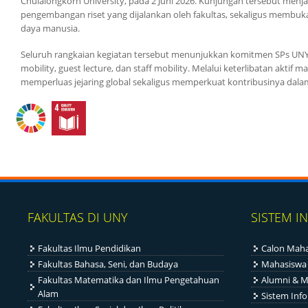
Chulalongkorn University, pada 2 Juni 2026. Kunjungan tersebut men
pengembangan riset yang dijalankan oleh fakultas, sekaligus membu
daya manusia.
Seluruh rangkaian kegiatan tersebut menunjukkan komitmen SPs UNY 
mobility, guest lecture, dan staff mobility. Melalui keterlibatan akti
memperluas jejaring global sekaligus memperkuat kontribusinya dalam 
FAKULTAS DI UNY
SISTEM I
Fakultas Ilmu Pendidikan
Calon Maha
Fakultas Bahasa, Seni, dan Budaya
Mahasiswa
Fakultas Matematika dan Ilmu Pengetahuan
Alumni & M
Alam
Sistem Inf