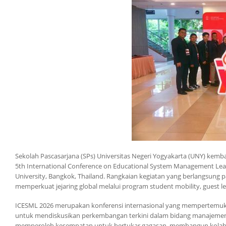
Sekolah Pascasarjana (SPs) Universitas Negeri Yogyakarta (UNY) kembal
5th International Conference on Educational System Management Lead
University, Bangkok, Thailand. Rangkaian kegiatan yang berlangsung 
memperkuat jejaring global melalui program student mobility, guest lec
ICESML 2026 merupakan konferensi internasional yang mempertemukan a
untuk mendiskusikan perkembangan terkini dalam bidang manajemen p
memperoleh kesempatan untuk bertukar gagasan, membangun kolaboras