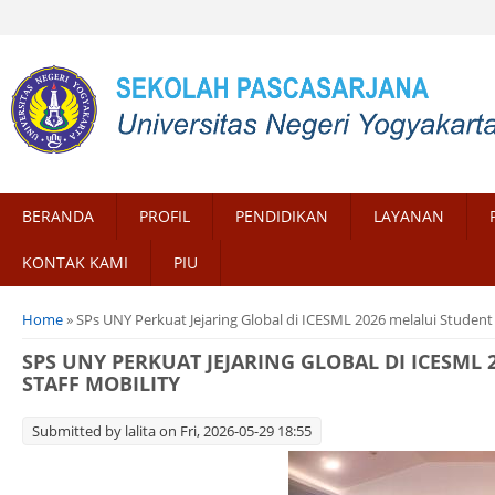
BERANDA
PROFIL
PENDIDIKAN
LAYANAN
KONTAK KAMI
PIU
You are here
Home
» SPs UNY Perkuat Jejaring Global di ICESML 2026 melalui Student 
SPS UNY PERKUAT JEJARING GLOBAL DI ICESML 
STAFF MOBILITY
Submitted by
lalita
on Fri, 2026-05-29 18:55