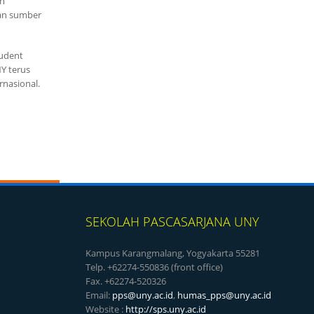
an
gan sumber
tudent
NY terus
rnasional.
SEKOLAH PASCASARJANA UNY
Kampus Karangmalang, Yogyakarta 55281
Telp. +62274-550836 (front office)
Fax. +62274-520326
Email:
pps@uny.ac.id
,
humas_pps@uny.ac.id
Website :
http://sps.uny.ac.id