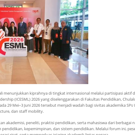
i menunjukkan kiprahnya di tingkat internasional melalui partisipasi aktif 
ership (ICESML) 2026 yang diselenggarakan di Fakultas Pendidikan, Chula
pada 29 Mei–3 Juni 2026 tersebut menjadi wadah bagi sivitas akademika SPs
ture, dan staff mobility.
kademisi, peneliti, praktisi pendidikan, serta mahasiswa dari berbagai 
endidikan, kepemimpinan, dan sistem pendidikan. Melalui forum ini, pes
i riset, serta memperluas jejaring akademik lintas negara.