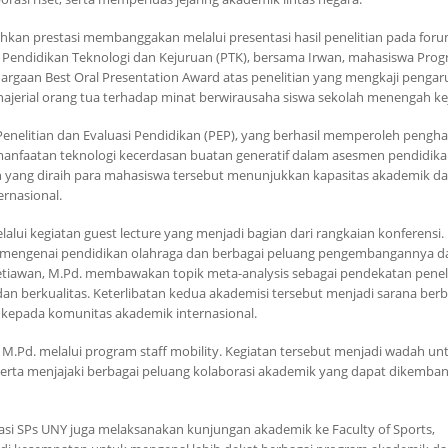
kan prestasi membanggakan melalui presentasi hasil penelitian pada for
r Pendidikan Teknologi dan Kejuruan (PTK), bersama Irwan, mahasiswa Pro
argaan Best Oral Presentation Award atas penelitian yang mengkaji pengar
jerial orang tua terhadap minat berwirausaha siswa sekolah menengah ke
 Penelitian dan Evaluasi Pendidikan (PEP), yang berhasil memperoleh pengh
manfaatan teknologi kecerdasan buatan generatif dalam asesmen pendidika
yang diraih para mahasiswa tersebut menunjukkan kapasitas akademik dan
rnasional.
lalui kegiatan guest lecture yang menjadi bagian dari rangkaian konferensi.
i mengenai pendidikan olahraga dan berbagai peluang pengembangannya d
Setiawan, M.Pd. membawakan topik meta-analysis sebagai pendekatan penel
an berkualitas. Keterlibatan kedua akademisi tersebut menjadi sarana berb
 kepada komunitas akademik internasional.
ah, M.Pd. melalui program staff mobility. Kegiatan tersebut menjadi wadah un
serta menjajaki berbagai peluang kolaborasi akademik yang dapat dikemba
gasi SPs UNY juga melaksanakan kunjungan akademik ke Faculty of Sports,