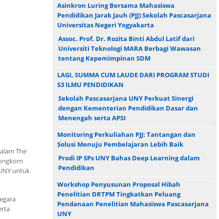
Asinkron Luring Bersama Mahasiswa
Pendidikan Jarak Jauh (PJJ) Sekolah Pascasarjana
Universitas Negeri Yogyakarta
Assoc. Prof. Dr. Rozita Binti Abdul Latif dari
Universiti Teknologi MARA Berbagi Wawasan
tentang Kepemimpinan SDM
LAGI, SUMMA CUM LAUDE DARI PROGRAM STUDI
S3 ILMU PENDIDIKAN
Sekolah Pascasarjana UNY Perkuat Sinergi
dengan Kementerian Pendidikan Dasar dan
Menengah serta APSI
Monitoring Perkuliahan PJJ: Tantangan dan
Solusi Menuju Pembelajaran Lebih Baik
dalam The
Prodi IP SPs UNY Bahas Deep Learning dalam
longkorn
Pendidikan
 UNY untuk
Workshop Penyusunan Proposal Hibah
Penelitian DRTPM Tingkatkan Peluang
negara
Pendanaan Penelitian Mahasiswa Pascasarjana
erta
UNY