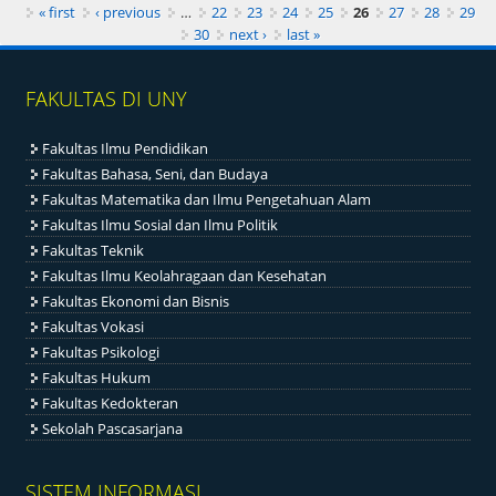
Pages
« first
‹ previous
…
22
23
24
25
26
27
28
29
30
next ›
last »
FAKULTAS DI UNY
Fakultas Ilmu Pendidikan
Fakultas Bahasa, Seni, dan Budaya
Fakultas Matematika dan Ilmu Pengetahuan Alam
Fakultas Ilmu Sosial dan Ilmu Politik
Fakultas Teknik
Fakultas Ilmu Keolahragaan dan Kesehatan
Fakultas Ekonomi dan Bisnis
Fakultas Vokasi
Fakultas Psikologi
Fakultas Hukum
Fakultas Kedokteran
Sekolah Pascasarjana
SISTEM INFORMASI