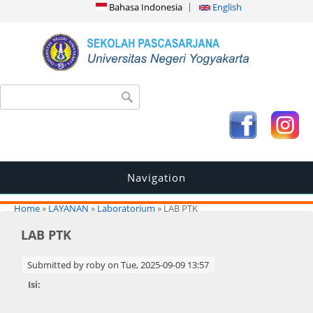
Bahasa Indonesia
English
Search form
Search
Navigation
You are here
Home
»
LAYANAN
»
Laboratorium
» LAB PTK
LAB PTK
Submitted by
roby
on Tue, 2025-09-09 13:57
Isi:
.