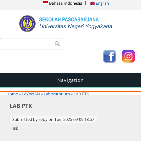
Bahasa Indonesia
English
Search form
Search
Navigation
You are here
Home
»
LAYANAN
»
Laboratorium
» LAB PTK
LAB PTK
Submitted by
roby
on Tue, 2025-09-09 13:57
Isi:
.