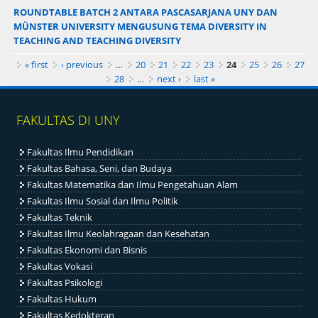
ROUNDTABLE BATCH 2 ANTARA PASCASARJANA UNY DAN
MÜNSTER UNIVERSITY MENGUSUNG TEMA DIVERSITY IN
TEACHING AND TEACHING DIVERSITY
Pages
« first
‹ previous
…
20
21
22
23
24
25
26
27
28
…
next ›
last »
FAKULTAS DI UNY
Fakultas Ilmu Pendidikan
Fakultas Bahasa, Seni, dan Budaya
Fakultas Matematika dan Ilmu Pengetahuan Alam
Fakultas Ilmu Sosial dan Ilmu Politik
Fakultas Teknik
Fakultas Ilmu Keolahragaan dan Kesehatan
Fakultas Ekonomi dan Bisnis
Fakultas Vokasi
Fakultas Psikologi
Fakultas Hukum
Fakultas Kedokteran