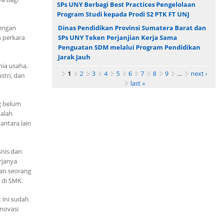
SPs UNY Berbagi Best Practices Pengelolaan
Program Studi kepada Prodi S2 PTK FT UNJ
dengan
Dinas Pendidikan Provinsi Sumatera Barat dan
n perkara
SPs UNY Teken Perjanjian Kerja Sama
Penguatan SDM melalui Program Pendidikan
Jarak Jauh
ia usaha,
Pages
1
2
3
4
5
6
7
8
9
…
next ›
stri, dan
last »
g belum
dalah
antara lain
nis dan
rjanya
ran seorang
 di SMK.
 ini sudah
inovasi