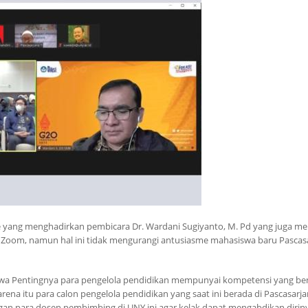
yang menghadirkan pembicara Dr. Wardani Sugiyanto, M. Pd yang juga m
l Zoom, namun hal ini tidak mengurangi antusiasme mahasiswa baru Pascas
a Pentingnya para pengelola pendidikan mempunyai kompetensi yang be
rena itu para calon pengelola pendidikan yang saat ini berada di Pascasarj
an para dosen pembimbing di UNY ini agar kelak dapat mengabdikan dirin