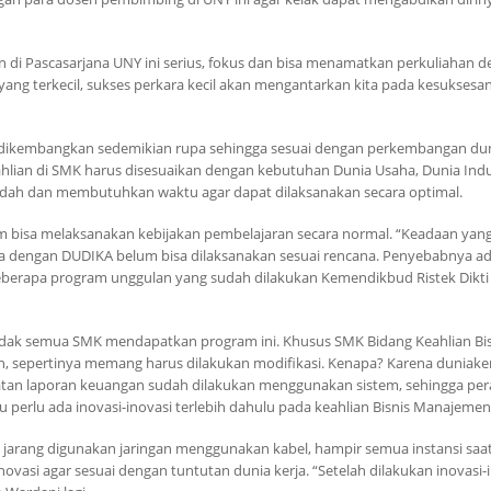
 di Pascasarjana UNY ini serius, fokus dan bisa menamatkan perkuliahan 
yang terkecil, sukses perkara kecil akan mengantarkan kita pada kesuksesa
 dikembangkan sedemikian rupa sehingga sesuai dengan perkembangan dun
eahlian di SMK harus disesuaikan dengan kebutuhan Dunia Usaha, Dunia Indu
udah dan membutuhkan waktu agar dapat dilaksanakan secara optimal.
 bisa melaksanakan kebijakan pembelajaran secara normal. “Keadaan yan
ia dengan DUDIKA belum bisa dilaksanakan sesuai rencana. Penyebabnya a
berapa program unggulan yang sudah dilakukan Kemendikbud Ristek Dikti 
idak semua SMK mendapatkan program ini. Khusus SMK Bidang Keahlian Bis
n, sepertinya memang harus dilakukan modifikasi. Kenapa? Karena duniake
uatan laporan keuangan sudah dilakukan menggunakan sistem, sehingga pe
 perlu ada inovasi-inovasi terlebih dahulu pada keahlian Bisnis Manajemen
h jarang digunakan jaringan menggunakan kabel, hampir semua instansi saat
ovasi agar sesuai dengan tuntutan dunia kerja. “Setelah dilakukan inovasi-