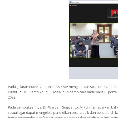
Pada gelaran PKKMB tahun 2022, KMP mengadakan Studium Generale 
Direktur SMK Kemdikbud RI. Meskipun pembicara hadir melalui porta
2022.
Pada pembukaannya, Dr. Wardani Sugiyanto, M.Pd. memaparkan bahw
sesuai agar dapat mengelola pendidikan secara baik dan benar, oleh ka
harus memperkaya referensi, terus membaca dan berdiskusi ilmu deng