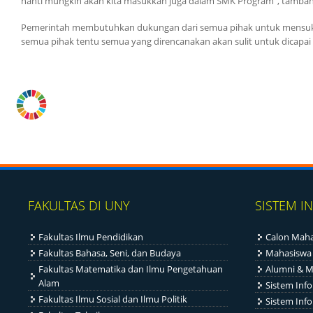
nanti mungkin akan kita masukkan juga dalam SMK Program”, tambah 
Pemerintah membutuhkan dukungan dari semua pihak untuk mensuk
semua pihak tentu semua yang direncanakan akan sulit untuk dicapai 
.
FAKULTAS DI UNY
SISTEM I
Fakultas Ilmu Pendidikan
Calon Maha
Fakultas Bahasa, Seni, dan Budaya
Mahasiswa
Fakultas Matematika dan Ilmu Pengetahuan
Alumni & M
Alam
Sistem Inf
Fakultas Ilmu Sosial dan Ilmu Politik
Sistem Inf