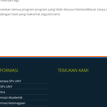
Wardani lagi.
seskan semua program program yang telah disusun Kemendikbud, tanpa
dengan hasil yang maksimal. (Agustin/ant)
NFORMASI
TEMUKAN KAMI
siswa SPs UNY
 SPs UNY
itra
ormasi Akademik
ormasi Ketenagaan