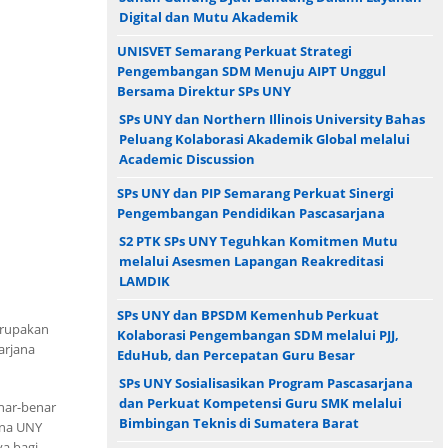
Digital dan Mutu Akademik
UNISVET Semarang Perkuat Strategi
Pengembangan SDM Menuju AIPT Unggul
Bersama Direktur SPs UNY
SPs UNY dan Northern Illinois University Bahas
Peluang Kolaborasi Akademik Global melalui
Academic Discussion
SPs UNY dan PIP Semarang Perkuat Sinergi
Pengembangan Pendidikan Pascasarjana
S2 PTK SPs UNY Teguhkan Komitmen Mutu
melalui Asesmen Lapangan Reakreditasi
LAMDIK
SPs UNY dan BPSDM Kemenhub Perkuat
erupakan
Kolaborasi Pengembangan SDM melalui PJJ,
arjana
EduHub, dan Percepatan Guru Besar
SPs UNY Sosialisasikan Program Pascasarjana
dan Perkuat Kompetensi Guru SMK melalui
nar-benar
Bimbingan Teknis di Sumatera Barat
ana UNY
ya bagi