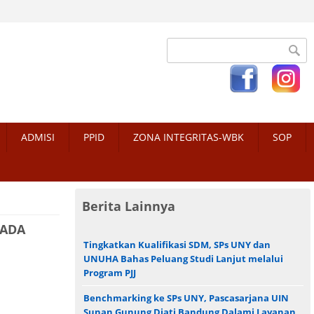
Search form
ADMISI
PPID
ZONA INTEGRITAS-WBK
SOP
Berita Lainnya
PADA
Tingkatkan Kualifikasi SDM, SPs UNY dan
UNUHA Bahas Peluang Studi Lanjut melalui
Program PJJ
Benchmarking ke SPs UNY, Pascasarjana UIN
Sunan Gunung Djati Bandung Dalami Layanan