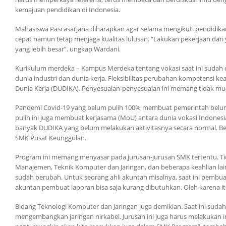
kemajuan pendidikan di Indonesia.
Mahasiswa Pascasarjana diharapkan agar selama mengikuti pendidikan
cepat namun tetap menjaga kualitas lulusan. “Lakukan pekerjaan dari 
yang lebih besar”. ungkap Wardani.
Kurikulum merdeka – Kampus Merdeka tentang vokasi saat ini sudah
dunia industri dan dunia kerja. Fleksibilitas perubahan kompetensi k
Dunia Kerja (DUDIKA). Penyesuaian-penyesuaian ini memang tidak m
Pandemi Covid-19 yang belum pulih 100% membuat pemerintah belum
pulih ini juga membuat kerjasama (MoU) antara dunia vokasi Indones
banyak DUDIKA yang belum melakukan aktivitasnya secara normal. Be
SMK Pusat Keunggulan.
Program ini memang menyasar pada jurusan-jurusan SMK tertentu. T
Manajemen, Teknik Komputer dan Jaringan, dan beberapa keahlian lai
sudah berubah. Untuk seorang ahli akuntan misalnya, saat ini pemb
akuntan pembuat laporan bisa saja kurang dibutuhkan. Oleh karena itu
Bidang Teknologi Komputer dan Jaringan juga demikian. Saat ini suda
mengembangkan jaringan nirkabel. Jurusan ini juga harus melakukan in