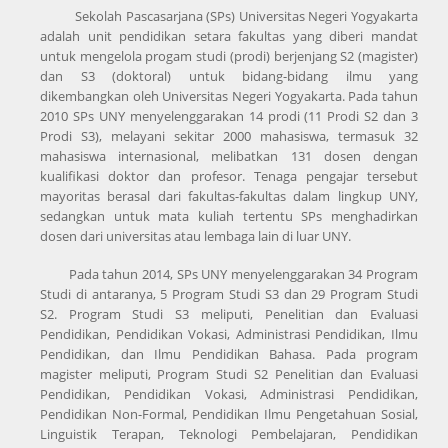
Sekolah Pascasarjana (SPs) Universitas Negeri Yogyakarta
adalah unit pendidikan setara fakultas yang diberi mandat
untuk mengelola progam studi (prodi) berjenjang S2 (magister)
dan S3 (doktoral) untuk bidang-bidang ilmu yang
dikembangkan oleh Universitas Negeri Yogyakarta. Pada tahun
2010 SPs UNY menyelenggarakan 14 prodi (11 Prodi S2 dan 3
Prodi S3), melayani sekitar 2000 mahasiswa, termasuk 32
mahasiswa internasional, melibatkan 131 dosen dengan
kualifikasi doktor dan profesor. Tenaga pengajar tersebut
mayoritas berasal dari fakultas-fakultas dalam lingkup UNY,
sedangkan untuk mata kuliah tertentu SPs menghadirkan
dosen dari universitas atau lembaga lain di luar UNY.
Pada tahun 2014, SPs UNY menyelenggarakan 34 Program
Studi di antaranya, 5 Program Studi S3 dan 29 Program Studi
S2. Program Studi S3 meliputi, Penelitian dan Evaluasi
Pendidikan, Pendidikan Vokasi, Administrasi Pendidikan, Ilmu
Pendidikan, dan Ilmu Pendidikan Bahasa. Pada program
magister meliputi, Program Studi S2 Penelitian dan Evaluasi
Pendidikan, Pendidikan Vokasi, Administrasi Pendidikan,
Pendidikan Non-Formal, Pendidikan Ilmu Pengetahuan Sosial,
Linguistik Terapan, Teknologi Pembelajaran, Pendidikan