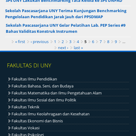
SPs UNY Lakukan Benchmarking Tata Kelola ke SPs UNPAD
Sekolah Pascasarjana UNY Terima Kunjungan Benchmarking
Pengelolaan Pendidikan Jarak Jauh dari PPSDMAP
Sekolah Pascasarjana UNY Gelar Pelatihan Lab. PEP Series #9
Bahas Validitas Konstruk Instrumen
Pages
« first
‹ previous
1
2
3
4
5
6
7
8
9
…
next ›
last »
FAKULTAS DI UNY
Fakultas Ilmu Pendidikan
Fakultas Bahasa, Seni, dan Budaya
Fakultas Matematika dan Ilmu Pengetahuan Alam
Fakultas Ilmu Sosial dan Ilmu Politik
Fakultas Teknik
Fakultas Ilmu Keolahragaan dan Kesehatan
Fakultas Ekonomi dan Bisnis
Fakultas Vokasi
Fakultas Psikologi