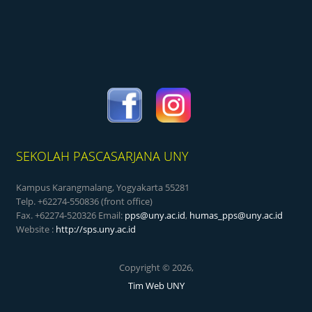
SEKOLAH PASCASARJANA UNY
Kampus Karangmalang, Yogyakarta 55281
Telp. +62274-550836 (front office)
Fax. +62274-520326 Email:
pps@uny.ac.id
,
humas_pps@uny.ac.id
Website :
http://sps.uny.ac.id
Copyright © 2026,
Tim Web UNY