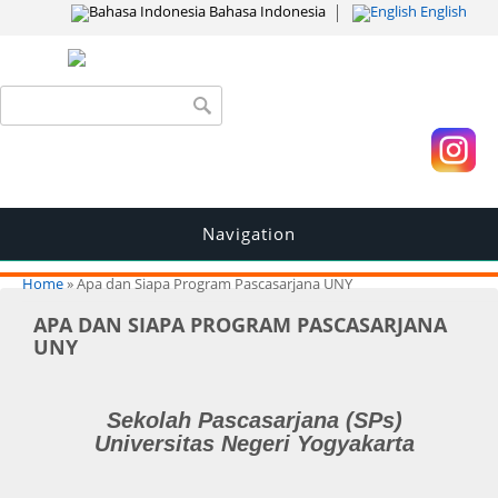
Bahasa Indonesia
English
Search form
Search
Navigation
You are here
Home
» Apa dan Siapa Program Pascasarjana UNY
APA DAN SIAPA PROGRAM PASCASARJANA
UNY
Sekolah Pascasarjana (SPs)
Universitas Negeri Yogyakarta