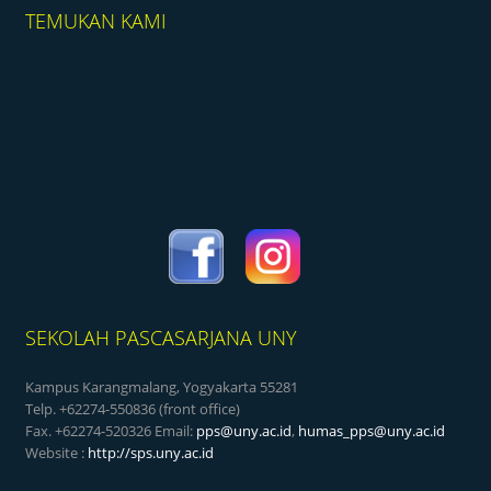
TEMUKAN KAMI
SEKOLAH PASCASARJANA UNY
Kampus Karangmalang, Yogyakarta 55281
Telp. +62274-550836 (front office)
Fax. +62274-520326 Email:
pps@uny.ac.id
,
humas_pps@uny.ac.id
Website :
http://sps.uny.ac.id