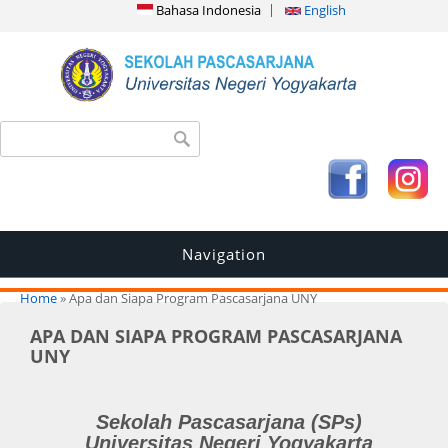
Bahasa Indonesia
English
Search form
Search
Navigation
You are here
Home
» Apa dan Siapa Program Pascasarjana UNY
APA DAN SIAPA PROGRAM PASCASARJANA
UNY
Sekolah Pascasarjana (SPs)
Universitas Negeri Yogyakarta