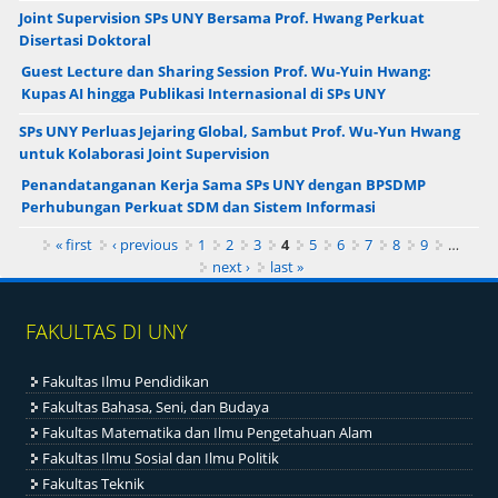
Joint Supervision SPs UNY Bersama Prof. Hwang Perkuat
Disertasi Doktoral
Guest Lecture dan Sharing Session Prof. Wu-Yuin Hwang:
Kupas AI hingga Publikasi Internasional di SPs UNY
SPs UNY Perluas Jejaring Global, Sambut Prof. Wu-Yun Hwang
untuk Kolaborasi Joint Supervision
Penandatanganan Kerja Sama SPs UNY dengan BPSDMP
Perhubungan Perkuat SDM dan Sistem Informasi
Pages
« first
‹ previous
1
2
3
4
5
6
7
8
9
…
next ›
last »
FAKULTAS DI UNY
Fakultas Ilmu Pendidikan
Fakultas Bahasa, Seni, dan Budaya
Fakultas Matematika dan Ilmu Pengetahuan Alam
Fakultas Ilmu Sosial dan Ilmu Politik
Fakultas Teknik