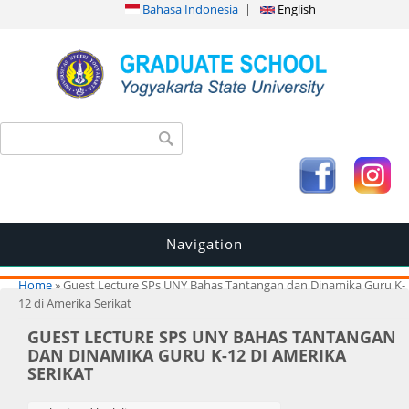
Bahasa Indonesia
English
Search form
Search
Navigation
You are here
Home
» Guest Lecture SPs UNY Bahas Tantangan dan Dinamika Guru K-
12 di Amerika Serikat
GUEST LECTURE SPS UNY BAHAS TANTANGAN
DAN DINAMIKA GURU K-12 DI AMERIKA
SERIKAT