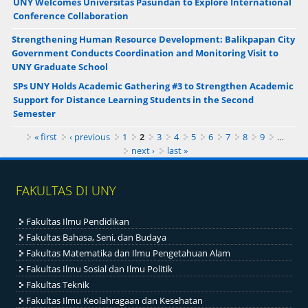
UNY Welcomes Universitas Pasundan to Explore International
Conference Collaboration
Strengthening Human Resource Development: Balikpapan City
Government Conducts Coordination and Monitoring Visit to
UNY Graduate School
SPs UNY Holds Academic Gathering #3 to Strengthen Academic
Support for Distance Learning Students in the Second
Semester
Pages
« first
‹ previous
1
2
3
4
5
6
7
8
9
…
next ›
last »
FAKULTAS DI UNY
Fakultas Ilmu Pendidikan
Fakultas Bahasa, Seni, dan Budaya
Fakultas Matematika dan Ilmu Pengetahuan Alam
Fakultas Ilmu Sosial dan Ilmu Politik
Fakultas Teknik
Fakultas Ilmu Keolahragaan dan Kesehatan