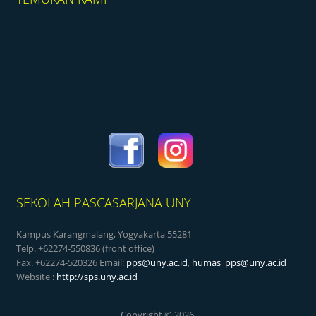
SEKOLAH PASCASARJANA UNY
Kampus Karangmalang, Yogyakarta 55281
Telp. +62274-550836 (front office)
Fax. +62274-520326 Email:
pps@uny.ac.id
,
humas_pps@uny.ac.id
Website :
http://sps.uny.ac.id
Copyright © 2026,