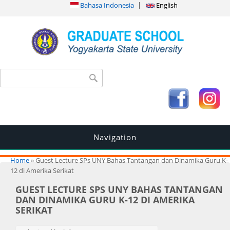
Bahasa Indonesia
English
Search form
Search
Navigation
You are here
Home
» Guest Lecture SPs UNY Bahas Tantangan dan Dinamika Guru K-
12 di Amerika Serikat
GUEST LECTURE SPS UNY BAHAS TANTANGAN
DAN DINAMIKA GURU K-12 DI AMERIKA
SERIKAT