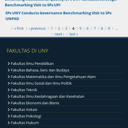
Benchmarking Visit to SPs UPI
SPs UNY Conducts Governance Benchmarking Visit to SPs
UNPAD
Pages
« first
‹ previous
1
2
3
4
5
6
7
8
9
…
next ›
last »
FAKULTAS DI UNY
Fakultas Ilmu Pendidikan
Fakultas Bahasa, Seni, dan Budaya
Fakultas Matematika dan Ilmu Pengetahuan Alam
Fakultas Ilmu Sosial dan Ilmu Politik
Fakultas Teknik
Fakultas Ilmu Keolahragaan dan Kesehatan
Fakultas Ekonomi dan Bisnis
Fakultas Vokasi
Fakultas Psikologi
Fakultas Hukum