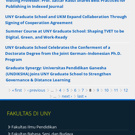
Visiting Professor: Prof. Sattar Rasul Shares Best Practices for
Publishing in Indexed Journal
UNY Graduate School and UKM Expand Collaboration Through
Signing of Cooperation Agreement
Summer Course at UNY Graduate School: Shaping TVET to be
Digital, Green, and Work-Ready
UNY Graduate School Celebrates the Conferment of a
Doctorate Degree from the Joint German–Indonesian Ph.D.
Program
Graduate Synergy: Universitas Pendidikan Ganesha
(UNDIKSHA) Joins UNY Graduate School to Strengthen
Governance & Distance Learning
Pages
« first
‹ previous
…
4
5
6
7
8
9
10
11
12
…
next ›
last »
FAKULTAS DI UNY
Fakultas Ilmu Pendidikan
Fakultas Bahasa, Seni, dan Budaya