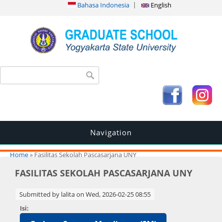
Bahasa Indonesia
English
Search form
Search
Navigation
You are here
Home
» Fasilitas Sekolah Pascasarjana UNY
FASILITAS SEKOLAH PASCASARJANA UNY
Submitted by
lalita
on Wed, 2026-02-25 08:55
Isi: