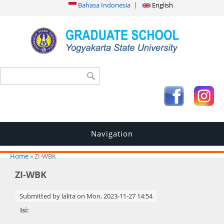
Bahasa Indonesia
English
Search form
Search
Navigation
You are here
Home
» ZI-WBK
ZI-WBK
Submitted by
lalita
on Mon, 2023-11-27 14:54
Isi: