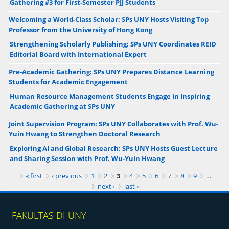
Gathering #3 for First-Semester PJJ Students
Welcoming a World-Class Scholar: SPs UNY Hosts Visiting Top
Professor from the University of Hong Kong
Strengthening Scholarly Publishing: SPs UNY Coordinates REID
Editorial Board with International Expert
Pre-Academic Gathering: SPs UNY Prepares Distance Learning
Students for Academic Engagement
Human Resource Management Students Engage in Inspiring
Academic Gathering at SPs UNY
Joint Supervision Program: SPs UNY Collaborates with Prof. Wu-
Yuin Hwang to Strengthen Doctoral Research
Exploring AI and Global Research: SPs UNY Hosts Guest Lecture
and Sharing Session with Prof. Wu-Yuin Hwang
Pages
« first
‹ previous
1
2
3
4
5
6
7
8
9
…
next ›
last »
FAKULTAS DI UNY