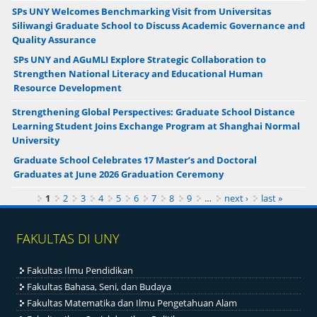
SPs UNY Welcomes Benchmarking Visit from Universitas
Siliwangi Graduate School to Discuss Academic Governance and
Quality Assurance
SPs UNY and AGuMLI Explore Strategic Collaboration to
Strengthen National Literacy and Educational Human
Resource Development
Strengthening Global Perspectives: Graduate School Distance
Learning Student Joins Exchange Program at Shanghai Normal
University
Graduate School Celebrates 17 Master’s and Doctoral
Graduates at June 2026 Graduation Ceremony
Pages
1
2
3
4
5
6
7
8
9
…
next ›
last »
FAKULTAS DI UNY
Fakultas Ilmu Pendidikan
Fakultas Bahasa, Seni, dan Budaya
Fakultas Matematika dan Ilmu Pengetahuan Alam