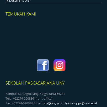
Dosen SPs UNY
TEMUKAN KAMI
SEKOLAH PASCASARJANA UNY
Kampus Karangmalang, Yogyakarta 55281
Telp. +62274-550836 (front office)
Fax. +62274-520326 Email:
pps@uny.ac.id
,
humas_pps@uny.ac.id