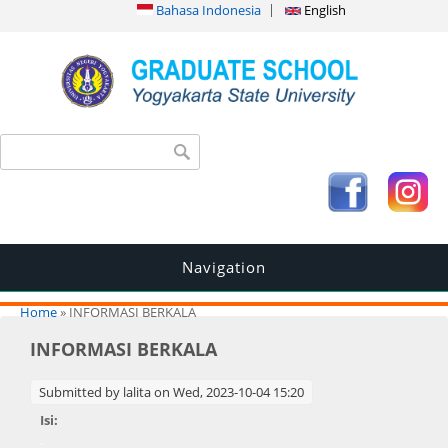
Bahasa Indonesia
English
Search form
Search
Navigation
You are here
Home
» INFORMASI BERKALA
INFORMASI BERKALA
Submitted by
lalita
on Wed, 2023-10-04 15:20
Isi:
.