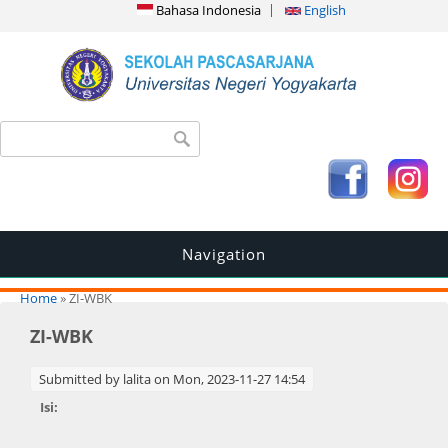
Bahasa Indonesia
English
Search form
Search
Navigation
You are here
Home
» ZI-WBK
ZI-WBK
Submitted by
lalita
on Mon, 2023-11-27 14:54
Isi: