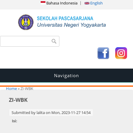
Bahasa Indonesia
English
Search form
Search
Navigation
You are here
Home
» ZI-WBK
ZI-WBK
Submitted by
lalita
on Mon, 2023-11-27 14:54
Isi: