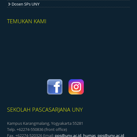
Dosen SPs UNY
TEMUKAN KAMI
SEKOLAH PASCASARJANA UNY
Kampus Karangmalang, Yogyakarta 55281
Telp. +62274-550836 (front office)
Fax. +62274-520326 Email:
pps@uny.ac.id
,
humas_pps@uny.ac.id