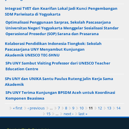
Integrasi TVET dan Kearifan Lokal Jadi Kunci Pengembangan
SDM Pariwisata di Yogyakarta
Optimalisasi Penggunaan Sarpras, Sekolah Pascasarjana
Universitas Negeri Yogyakarta Menggelar Sosialisasi Standar
Operasional Prosedur (SOP) Sarana dan Prasarana
Kolaborasi Pendidikan Indonesia-Tiongkok: Sekolah
Pascasarjana UNY Menyambut Kunjungan
Akademik UNESCO TEC-SHNU
SPs UNY Sambut Visiting Professor dari UNESCO Teacher
Education Centre
SPs UNY dan UNIKA Santu Paulus Ruteng Jalin Kerja Sama
Akademik
SPs UNY Terima Kunjungan BPSDM Aceh untuk Koordinasi
Komponen Beasiswa
Pages
« first
‹ previous
…
7
8
9
10
11
12
13
14
15
…
next ›
last »