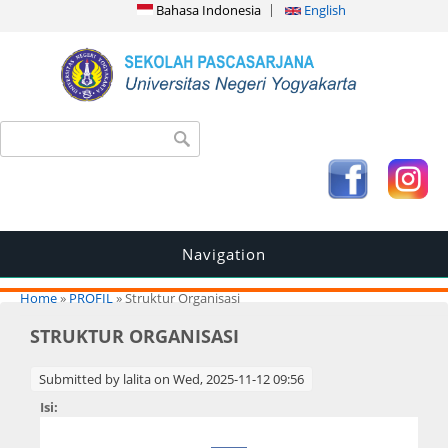
Bahasa Indonesia
English
Search form
Search
Navigation
You are here
Home
»
PROFIL
» Struktur Organisasi
STRUKTUR ORGANISASI
Submitted by
lalita
on Wed, 2025-11-12 09:56
Isi: