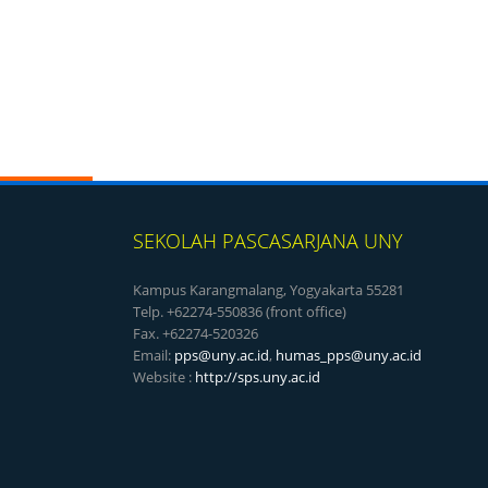
SEKOLAH PASCASARJANA UNY
Kampus Karangmalang, Yogyakarta 55281
Telp. +62274-550836 (front office)
Fax. +62274-520326
Email:
pps@uny.ac.id
,
humas_pps@uny.ac.id
Website :
http://sps.uny.ac.id