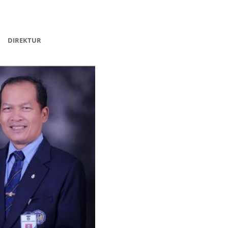
 Widyastti Purbani, M.A. | Dr. Slamet Suyanto, M.Ed. |
DIREKTUR