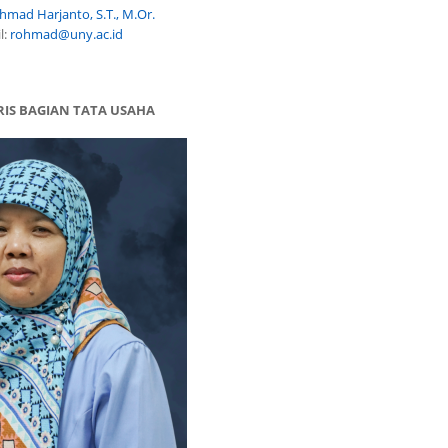
hmad Harjanto, S.T., M.Or.
l:
rohmad@uny.ac.id
RIS BAGIAN TATA USAHA