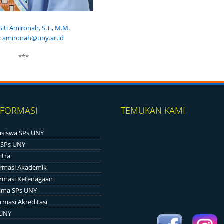
Siti Amironah, S.T., M.M.
:
amironah@uny.ac.id
***
NFORMASI
TEMUKAN KAMI
siswa SPs UNY
 SPs UNY
itra
ormasi Akademik
ormasi Ketenagaan
ima SPs UNY
rmasi Akreditasi
 UNY