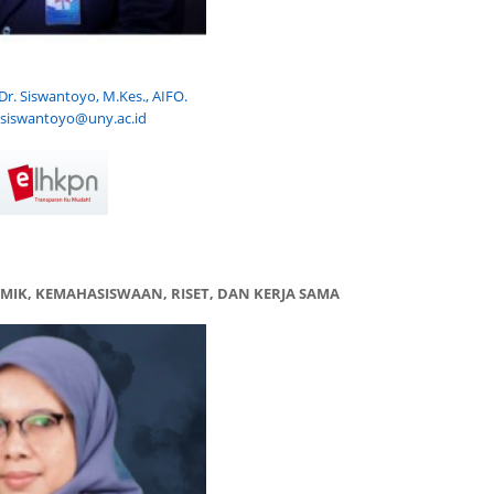
 Dr. Siswantoyo, M.Kes., AIFO.
:
siswantoyo@uny.ac.id
MIK, KEMAHASISWAAN, RISET, DAN KERJA SAMA