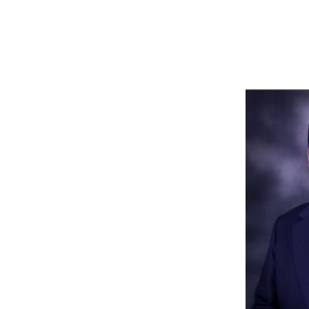
| Prof. Dr. Anik Ghufron, M.Pd. | Dr.