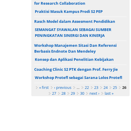
for Research Collaboration
Praktisi Masuk Kampus Prodi S2 PEP
Rasch Model dalam Assesment Pendidikan
SEMANGAT SYAWALAN SEBAGAI SUMBER
PENINGKATAN SINERGI DAN KINERJA
Workshop Manajemen Sitasi Dan Referensi
Berbasis Endnote Dan Mendeley
Konsep dan Aplikasi Penelitian Kebijakan
Coaching Clinic S2 PTK dengan Prof. Ferry Jie
Workshop Protefl sebagai Sarana Lolos Protefl
Pages
« first
‹ previous
…
22
23
24
25
26
27
28
29
30
next ›
last »