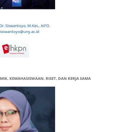
 Dr. Siswantoyo, M.Kes., AIFO.
:
siswantoyo@uny.ac.id
MIK, KEMAHASISWAAN, RISET, DAN KERJA SAMA