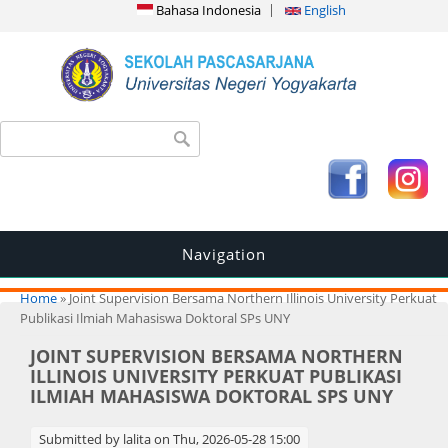
Bahasa Indonesia
English
Search form
Search
Navigation
You are here
Home
» Joint Supervision Bersama Northern Illinois University Perkuat
Publikasi Ilmiah Mahasiswa Doktoral SPs UNY
JOINT SUPERVISION BERSAMA NORTHERN
ILLINOIS UNIVERSITY PERKUAT PUBLIKASI
ILMIAH MAHASISWA DOKTORAL SPS UNY
Submitted by
lalita
on Thu, 2026-05-28 15:00