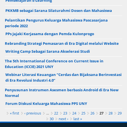
Pembelajaran E-Learning
PKKMB sebagai Sarana Silaturahmi Dosen dan Mahasiswa
Pelantikan Pengurus Keluarga Mahasiswa Pascasarjana
periode 2022
PPs Jajaki Kerjasama dengan Pemda Kulonprogo
Rebranding Strategi Pemasaran di Era Digital melalui Website
Writing Camp Sebagai Sarana Akselerasi Studi
The 5th International Conference on Current Issue in
Education (ICCIE) 2021 UNY
Webinar Literasi Keuangan “Cerdas dan Bijaksana Berinvestasi
di Era Revolusi Industri 4.0”
Penyusunan Instrumen Asesmen berbasis Android di Era New
Normal
Forum Diskusi Keluarga Mahasiswa PPS UNY
Pages
« first
‹ previous
…
22
23
24
25
26
27
28
29
30
next ›
last »