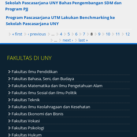
Sekolah Pascasarjana UNY Bahas Pengembangan SDM dan
Program PJJ
Program Pascasarjana UTM Lakukan Benchmarking ke
Sekolah Pascasarjana UNY
Pages
« first
‹ previous
…
4
5
6
7
8
9
10
11
12
…
next ›
last »
FAKULTAS DI UNY
Fakultas Ilmu Pendidikan
Fakultas Bahasa, Seni, dan Budaya
Fakultas Matematika dan Ilmu Pengetahuan Alam
Fakultas Ilmu Sosial dan Ilmu Politik
Fakultas Teknik
Fakultas Ilmu Keolahragaan dan Kesehatan
Fakultas Ekonomi dan Bisnis
Fakultas Vokasi
Fakultas Psikologi
Fakultas Hukum