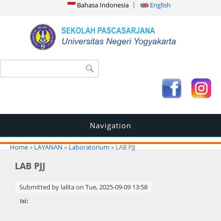
Bahasa Indonesia
English
Search form
Search
Navigation
You are here
Home
»
LAYANAN
»
Laboratorium
» LAB PJJ
LAB PJJ
Submitted by
lalita
on Tue, 2025-09-09 13:58
Isi:
.