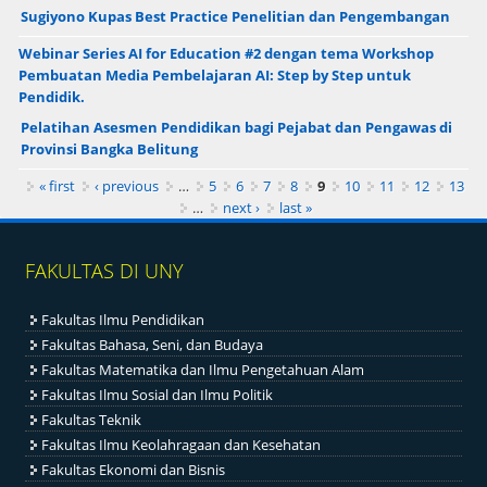
Sugiyono Kupas Best Practice Penelitian dan Pengembangan
Webinar Series AI for Education #2 dengan tema Workshop
Pembuatan Media Pembelajaran AI: Step by Step untuk
Pendidik.
Pelatihan Asesmen Pendidikan bagi Pejabat dan Pengawas di
Provinsi Bangka Belitung
Pages
« first
‹ previous
…
5
6
7
8
9
10
11
12
13
…
next ›
last »
FAKULTAS DI UNY
Fakultas Ilmu Pendidikan
Fakultas Bahasa, Seni, dan Budaya
Fakultas Matematika dan Ilmu Pengetahuan Alam
Fakultas Ilmu Sosial dan Ilmu Politik
Fakultas Teknik
Fakultas Ilmu Keolahragaan dan Kesehatan
Fakultas Ekonomi dan Bisnis