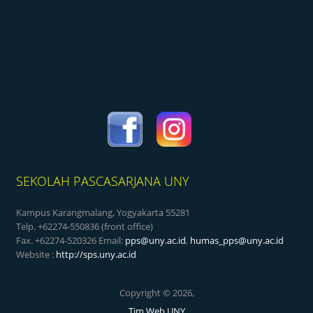
SEKOLAH PASCASARJANA UNY
Kampus Karangmalang, Yogyakarta 55281
Telp. +62274-550836 (front office)
Fax. +62274-520326 Email:
pps@uny.ac.id
,
humas_pps@uny.ac.id
Website :
http://sps.uny.ac.id
Copyright © 2026,
Tim Web UNY