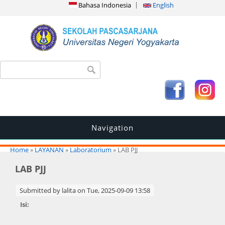
Bahasa Indonesia
English
Search form
Search
Navigation
You are here
Home
»
LAYANAN
»
Laboratorium
» LAB PJJ
LAB PJJ
Submitted by
lalita
on Tue, 2025-09-09 13:58
Isi:
.