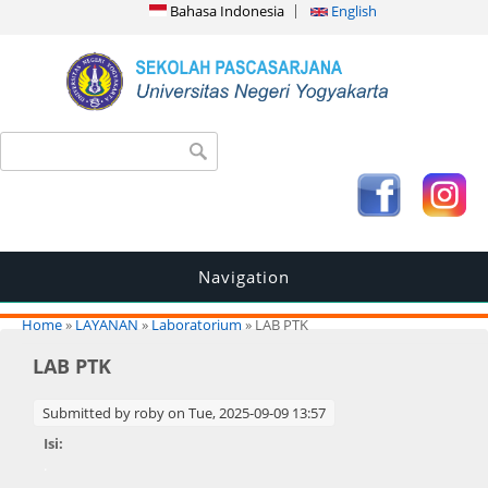
Bahasa Indonesia
English
Search form
Search
Navigation
You are here
Home
»
LAYANAN
»
Laboratorium
» LAB PTK
LAB PTK
Submitted by
roby
on Tue, 2025-09-09 13:57
Isi:
.