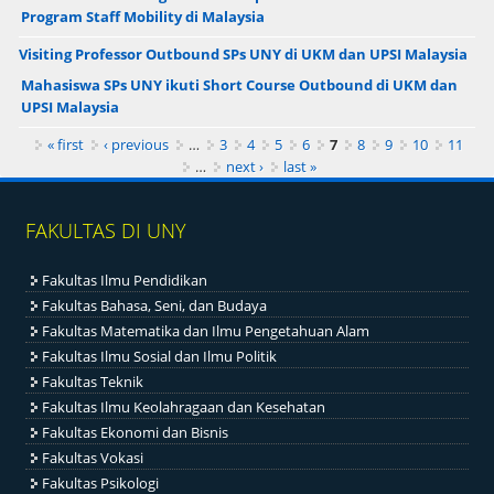
Program Staff Mobility di Malaysia
Visiting Professor Outbound SPs UNY di UKM dan UPSI Malaysia
Mahasiswa SPs UNY ikuti Short Course Outbound di UKM dan
UPSI Malaysia
Pages
« first
‹ previous
…
3
4
5
6
7
8
9
10
11
…
next ›
last »
FAKULTAS DI UNY
Fakultas Ilmu Pendidikan
Fakultas Bahasa, Seni, dan Budaya
Fakultas Matematika dan Ilmu Pengetahuan Alam
Fakultas Ilmu Sosial dan Ilmu Politik
Fakultas Teknik
Fakultas Ilmu Keolahragaan dan Kesehatan
Fakultas Ekonomi dan Bisnis
Fakultas Vokasi
Fakultas Psikologi