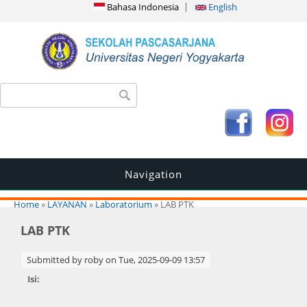
Bahasa Indonesia
English
Search form
Search
Navigation
You are here
Home
»
LAYANAN
»
Laboratorium
» LAB PTK
LAB PTK
Submitted by
roby
on Tue, 2025-09-09 13:57
Isi:
.