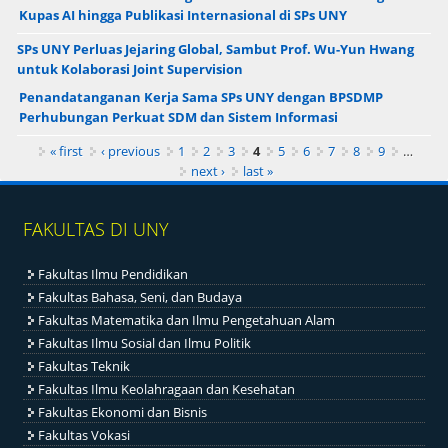
Kupas AI hingga Publikasi Internasional di SPs UNY
SPs UNY Perluas Jejaring Global, Sambut Prof. Wu-Yun Hwang
untuk Kolaborasi Joint Supervision
Penandatanganan Kerja Sama SPs UNY dengan BPSDMP
Perhubungan Perkuat SDM dan Sistem Informasi
Pages
« first
‹ previous
1
2
3
4
5
6
7
8
9
…
next ›
last »
FAKULTAS DI UNY
Fakultas Ilmu Pendidikan
Fakultas Bahasa, Seni, dan Budaya
Fakultas Matematika dan Ilmu Pengetahuan Alam
Fakultas Ilmu Sosial dan Ilmu Politik
Fakultas Teknik
Fakultas Ilmu Keolahragaan dan Kesehatan
Fakultas Ekonomi dan Bisnis
Fakultas Vokasi