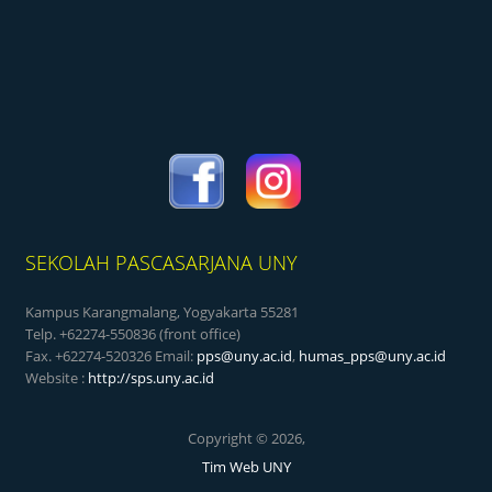
SEKOLAH PASCASARJANA UNY
Kampus Karangmalang, Yogyakarta 55281
Telp. +62274-550836 (front office)
Fax. +62274-520326 Email:
pps@uny.ac.id
,
humas_pps@uny.ac.id
Website :
http://sps.uny.ac.id
Copyright © 2026,
Tim Web UNY