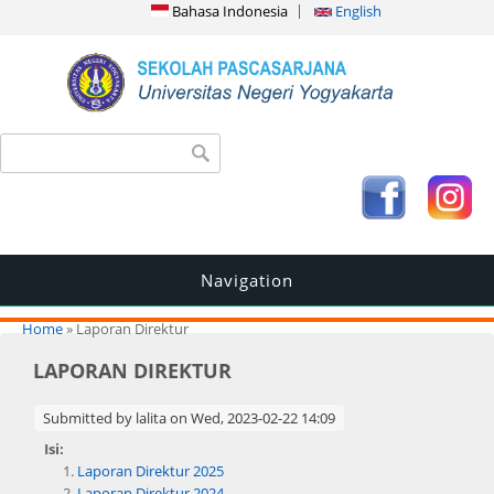
Bahasa Indonesia
English
Search form
Search
Navigation
You are here
Home
» Laporan Direktur
LAPORAN DIREKTUR
Submitted by
lalita
on Wed, 2023-02-22 14:09
Isi:
Laporan Direktur 2025
Laporan Direktur 2024