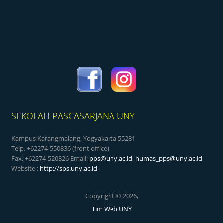
SEKOLAH PASCASARJANA UNY
Kampus Karangmalang, Yogyakarta 55281
Telp. +62274-550836 (front office)
Fax. +62274-520326 Email:
pps@uny.ac.id
,
humas_pps@uny.ac.id
Website :
http://sps.uny.ac.id
Copyright © 2026,
Tim Web UNY