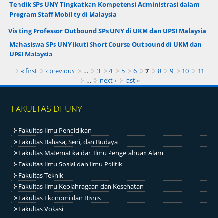
Tendik SPs UNY Tingkatkan Kompetensi Administrasi dalam
Program Staff Mobility di Malaysia
Visiting Professor Outbound SPs UNY di UKM dan UPSI Malaysia
Mahasiswa SPs UNY ikuti Short Course Outbound di UKM dan
UPSI Malaysia
Pages
« first
‹ previous
…
3
4
5
6
7
8
9
10
11
…
next ›
last »
FAKULTAS DI UNY
Fakultas Ilmu Pendidikan
Fakultas Bahasa, Seni, dan Budaya
Fakultas Matematika dan Ilmu Pengetahuan Alam
Fakultas Ilmu Sosial dan Ilmu Politik
Fakultas Teknik
Fakultas Ilmu Keolahragaan dan Kesehatan
Fakultas Ekonomi dan Bisnis
Fakultas Vokasi