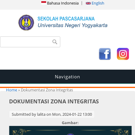
Bahasa Indonesia
English
Search form
Search
Navigation
You are here
Home
» Dokumentasi Zona Integritas
DOKUMENTASI ZONA INTEGRITAS
Submitted by
lalita
on Mon, 2024-01-22 13:00
Gambar: