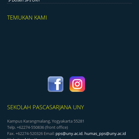
TEMUKAN KAMI
SEKOLAH PASCASARJANA UNY
Kampus Karangmalang, Yogyakarta 55281
Telp. +62274-550836 (front office)
Fax. +62274-520326 Email:
pps@uny.ac.id
,
humas_pps@uny.ac.id