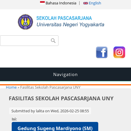
Bahasa Indonesia
English
Search form
Search
Navigation
You are here
Home
» Fasilitas Sekolah Pascasarjana UNY
FASILITAS SEKOLAH PASCASARJANA UNY
Submitted by
lalita
on Wed, 2026-02-25 08:55
Isi:
Gedung Sugeng Mardiyono (SM)