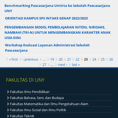
Benchmarking Pascasarjana Untirta ke Sekolah Pascasarjana
UNY
ORIENTASI KAMPUS SPS INTAKE GENAP 2022/2023
PENGEMBANGAN MODEL PEMBELAJARAN NITENI, NIROAKE,
NAMBAHI (TRI-N) UNTUK MENGEMBANGKAN KARAKTER ANAK
USIA DINI
Workshop Evaluasi Layanan Administrasi Sekolah
Pascasarjana
Pages
« first
‹ previous
…
19
20
21
22
23
24
25
26
27
…
next ›
last »
FAKULTAS DI UNY
Fakultas Ilmu Pendidikan
Fakultas Bahasa, Seni, dan Budaya
Fakultas Matematika dan Ilmu Pengetahuan Alam
Fakultas Ilmu Sosial dan Ilmu Politik
Fakultas Teknik