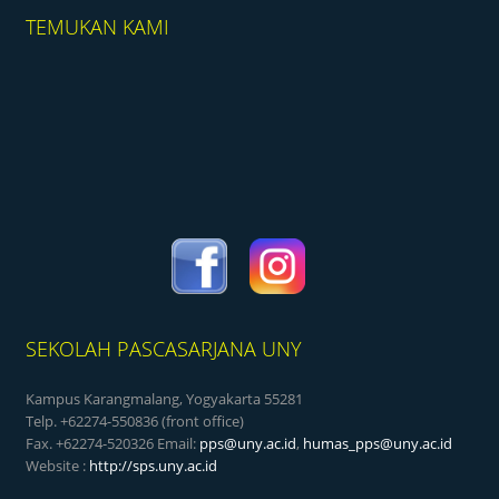
TEMUKAN KAMI
SEKOLAH PASCASARJANA UNY
Kampus Karangmalang, Yogyakarta 55281
Telp. +62274-550836 (front office)
Fax. +62274-520326 Email:
pps@uny.ac.id
,
humas_pps@uny.ac.id
Website :
http://sps.uny.ac.id