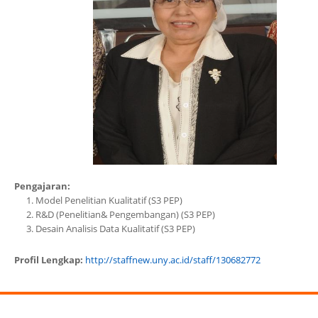
Pengajaran:
Model Penelitian Kualitatif (S3 PEP)
R&D (Penelitian& Pengembangan) (S3 PEP)
Desain Analisis Data Kualitatif (S3 PEP)
Profil Lengkap:
http://staffnew.uny.ac.id/staff/130682772