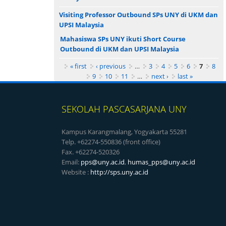
Visiting Professor Outbound SPs UNY di UKM dan
UPSI Malaysia
Mahasiswa SPs UNY ikuti Short Course
Outbound di UKM dan UPSI Malaysia
Pages
« first
‹ previous
…
3
4
5
6
7
8
9
10
11
…
next ›
last »
SEKOLAH PASCASARJANA UNY
Kampus Karangmalang, Yogyakarta 55281
Telp. +62274-550836 (front office)
Fax. +62274-520326
Email:
pps@uny.ac.id
,
humas_pps@uny.ac.id
Website :
http://sps.uny.ac.id