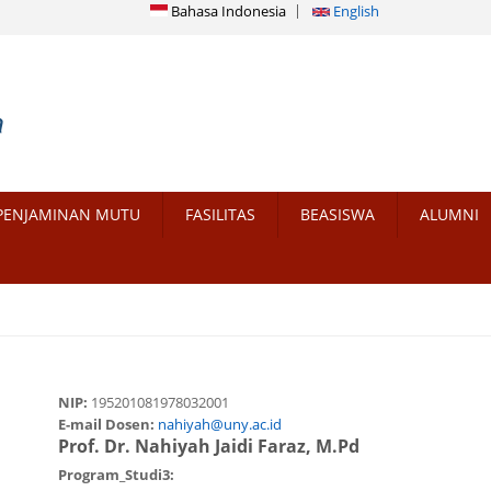
Bahasa Indonesia
English
PENJAMINAN MUTU
FASILITAS
BEASISWA
ALUMNI
NIP:
195201081978032001
E-mail Dosen:
nahiyah@uny.ac.id
Prof. Dr. Nahiyah Jaidi Faraz, M.Pd
Program_Studi3: