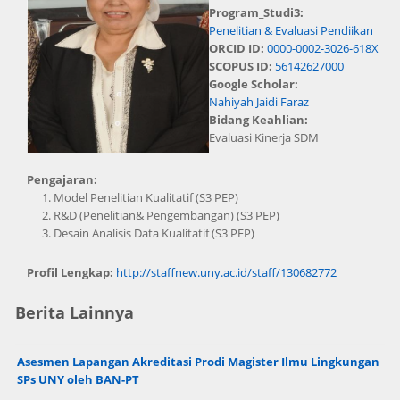
Program_Studi3:
Penelitian & Evaluasi Pendiikan
ORCID ID:
0000-0002-3026-618X
SCOPUS ID:
56142627000
Google Scholar:
Nahiyah Jaidi Faraz
Bidang Keahlian:
Evaluasi Kinerja SDM
Pengajaran:
Model Penelitian Kualitatif (S3 PEP)
R&D (Penelitian& Pengembangan) (S3 PEP)
Desain Analisis Data Kualitatif (S3 PEP)
Profil Lengkap:
http://staffnew.uny.ac.id/staff/130682772
Berita Lainnya
Asesmen Lapangan Akreditasi Prodi Magister Ilmu Lingkungan
SPs UNY oleh BAN-PT