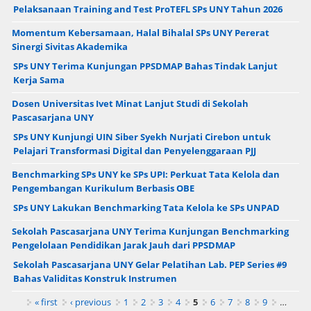
Pelaksanaan Training and Test ProTEFL SPs UNY Tahun 2026
Momentum Kebersamaan, Halal Bihalal SPs UNY Pererat
Sinergi Sivitas Akademika
SPs UNY Terima Kunjungan PPSDMAP Bahas Tindak Lanjut
Kerja Sama
Dosen Universitas Ivet Minat Lanjut Studi di Sekolah
Pascasarjana UNY
SPs UNY Kunjungi UIN Siber Syekh Nurjati Cirebon untuk
Pelajari Transformasi Digital dan Penyelenggaraan PJJ
Benchmarking SPs UNY ke SPs UPI: Perkuat Tata Kelola dan
Pengembangan Kurikulum Berbasis OBE
SPs UNY Lakukan Benchmarking Tata Kelola ke SPs UNPAD
Sekolah Pascasarjana UNY Terima Kunjungan Benchmarking
Pengelolaan Pendidikan Jarak Jauh dari PPSDMAP
Sekolah Pascasarjana UNY Gelar Pelatihan Lab. PEP Series #9
Bahas Validitas Konstruk Instrumen
Pages
« first
‹ previous
1
2
3
4
5
6
7
8
9
…