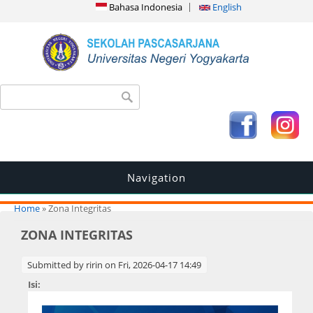
Bahasa Indonesia
English
Search form
Search
Navigation
You are here
Home
» Zona Integritas
ZONA INTEGRITAS
Submitted by
ririn
on Fri, 2026-04-17 14:49
Isi: