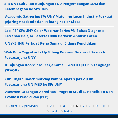
SPs UNY Lakukan Kunjungan FGD Pengembangan SDM dan
Kelembagaan ke SPs UNS
Academic Gathering SPs UNY Matching Japan Industry Perkuat
Jejaring Akademik dan Peluang Karier Global
Lab. PEP SPs UNY Gelar Webinar Series #8, Bahas Diagnosis
Kesiapan Belajar Peserta Didik Berbasis Analisis Laten
UNY–SHNU Perkuat Kerja Sama di Bidang Pendidikan
Wali Kota Yogyakarta Uji Sidang Promosi Doktor di Sekolah
Pascasarjana UNY
Kunjungan Koordinasi Kerja Sama SEAMEO QITEP in Language
(SEAQIL)
Kunjungan Benchmarking Pembelajaran Jarak Jauh
Pascasarjana UNIMED ke SPs UNY
Asesmen Lapangan Akreditasi Program Studi S2 Penelitian Dan
Evaluasi Pendidikan (PEP)
Pages
« first
‹ previous
…
2
3
4
5
6
7
8
9
10
…
next ›
last »