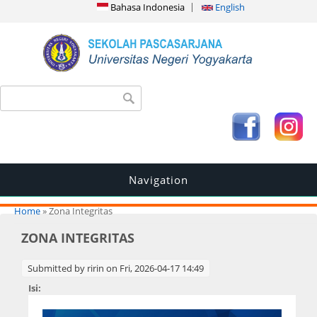
Bahasa Indonesia
English
Search form
Search
Navigation
You are here
Home
» Zona Integritas
ZONA INTEGRITAS
Submitted by
ririn
on Fri, 2026-04-17 14:49
Isi: