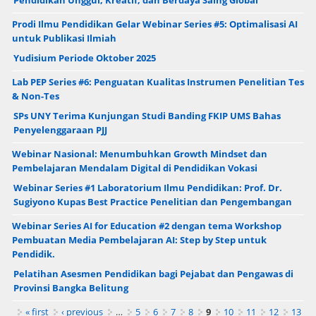
Prodi Ilmu Pendidikan Gelar Webinar Series #5: Optimalisasi AI
untuk Publikasi Ilmiah
Yudisium Periode Oktober 2025
Lab PEP Series #6: Penguatan Kualitas Instrumen Penelitian Tes
& Non-Tes
SPs UNY Terima Kunjungan Studi Banding FKIP UMS Bahas
Penyelenggaraan PJJ
Webinar Nasional: Menumbuhkan Growth Mindset dan
Pembelajaran Mendalam Digital di Pendidikan Vokasi
Webinar Series #1 Laboratorium Ilmu Pendidikan: Prof. Dr.
Sugiyono Kupas Best Practice Penelitian dan Pengembangan
Webinar Series AI for Education #2 dengan tema Workshop
Pembuatan Media Pembelajaran AI: Step by Step untuk
Pendidik.
Pelatihan Asesmen Pendidikan bagi Pejabat dan Pengawas di
Provinsi Bangka Belitung
Pages
« first
‹ previous
…
5
6
7
8
9
10
11
12
13