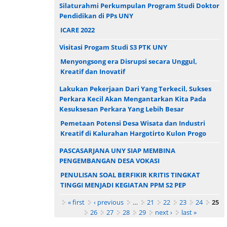
Silaturahmi Perkumpulan Program Studi Doktor
Pendidikan di PPs UNY
ICARE 2022
Visitasi Progam Studi S3 PTK UNY
Menyongsong era Disrupsi secara Unggul,
Kreatif dan Inovatif
Lakukan Pekerjaan Dari Yang Terkecil, Sukses
Perkara Kecil Akan Mengantarkan Kita Pada
Kesuksesan Perkara Yang Lebih Besar
Pemetaan Potensi Desa Wisata dan Industri
Kreatif di Kalurahan Hargotirto Kulon Progo
PASCASARJANA UNY SIAP MEMBINA
PENGEMBANGAN DESA VOKASI
PENULISAN SOAL BERFIKIR KRITIS TINGKAT
TINGGI MENJADI KEGIATAN PPM S2 PEP
Pages
« first
‹ previous
…
21
22
23
24
25
26
27
28
29
next ›
last »