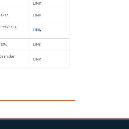
LINK
Dekan
LINK
erkait: 1)
LINK
 SPs
LINK
Dosen dan
LINK