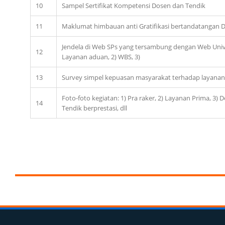
10
Sampel Sertifikat Kompetensi Dosen dan Tendik
11
Maklumat himbauan anti Gratifikasi bertandatangan 
Jendela di Web SPs yang tersambung dengan Web Univ t
12
Layanan aduan, 2) WBS, 3)
13
Survey simpel kepuasan masyarakat terhadap layanan
Foto-foto kegiatan: 1) Pra raker, 2) Layanan Prima, 3) 
14
Tendik berprestasi, dll