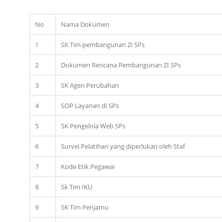
No
Nama Dokumen
1
SK Tim pembangunan ZI SPs
2
Dokumen Rencana Pembangunan ZI SPs
3
SK Agen Perubahan
4
SOP Layanan di SPs
5
SK Pengelola Web SPs
6
Survei Pelatihan yang diperlukan oleh Staf
7
Kode Etik Pegawai
8
Sk Tim IKU
9
SK Tim Penjamu