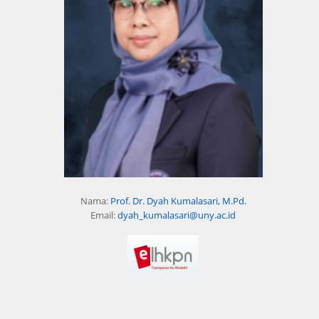
Nama:
Prof. Dr. Dyah Kumalasari, M.Pd.
Email:
dyah_kumalasari@uny.ac.id