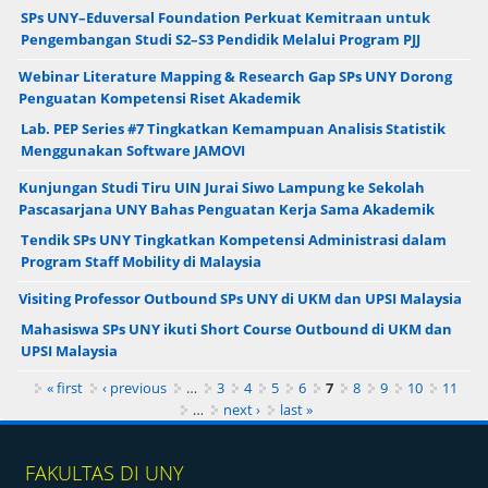
SPs UNY–Eduversal Foundation Perkuat Kemitraan untuk
Pengembangan Studi S2–S3 Pendidik Melalui Program PJJ
Webinar Literature Mapping & Research Gap SPs UNY Dorong
Penguatan Kompetensi Riset Akademik
Lab. PEP Series #7 Tingkatkan Kemampuan Analisis Statistik
Menggunakan Software JAMOVI
Kunjungan Studi Tiru UIN Jurai Siwo Lampung ke Sekolah
Pascasarjana UNY Bahas Penguatan Kerja Sama Akademik
Tendik SPs UNY Tingkatkan Kompetensi Administrasi dalam
Program Staff Mobility di Malaysia
Visiting Professor Outbound SPs UNY di UKM dan UPSI Malaysia
Mahasiswa SPs UNY ikuti Short Course Outbound di UKM dan
UPSI Malaysia
Pages
« first
‹ previous
…
3
4
5
6
7
8
9
10
11
…
next ›
last »
FAKULTAS DI UNY