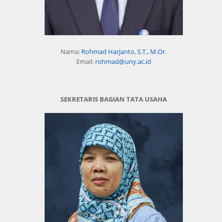
Nama:
Rohmad Harjanto, S.T., M.Or.
Email:
rohmad@uny.ac.id
SEKRETARIS BAGIAN TATA USAHA