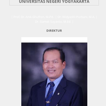
UNIVERSITAS NEGERI YOGYAKARTA
| Prof. Dr. Anik Ghufron, M.Pd. | Dr. Widyastti Purbani, M.A. |
Dr. Slamet Suyanto, M.Ed. |
DIREKTUR