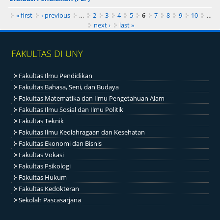
Pages
« first
‹ previous
…
2
3
4
5
6
7
8
9
10
…
next ›
last »
FAKULTAS DI UNY
Fakultas Ilmu Pendidikan
Fakultas Bahasa, Seni, dan Budaya
Fakultas Matematika dan Ilmu Pengetahuan Alam
Fakultas Ilmu Sosial dan Ilmu Politik
Fakultas Teknik
Fakultas Ilmu Keolahragaan dan Kesehatan
Fakultas Ekonomi dan Bisnis
Fakultas Vokasi
Fakultas Psikologi
Fakultas Hukum
Fakultas Kedokteran
Sekolah Pascasarjana