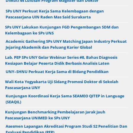
Diikuti 44 Lulusan Program Magister dan Doktor
SPs UNY Perkuat Kerja Sama Kelembagaan dengan
Pascasarjana UIN Raden Mas Said Surakarta
SPs UNY Lakukan Kunjungan FGD Pengembangan SDM dan
Kelembagaan ke SPs UNS
Academic Gathering SPs UNY Matching Japan Industry Perkuat
Jejaring Akademik dan Peluang Karier Global
Lab. PEP SPs UNY Gelar Webinar Series #8, Bahas Diagnosis
Kesiapan Belajar Peserta Didik Berbasis Analisis Laten
UNY–SHNU Perkuat Kerja Sama di Bidang Pendidikan
Wali Kota Yogyakarta Uji Sidang Promosi Doktor di Sekolah
Pascasarjana UNY
Kunjungan Koordinasi Kerja Sama SEAMEO QITEP in Language
(SEAQIL)
Kunjungan Benchmarking Pembelajaran Jarak Jauh
Pascasarjana UNIMED ke SPs UNY
Asesmen Lapangan Akreditasi Program Studi S2 Penelitian Dan
Evaluasi Pendidikan (PEP)