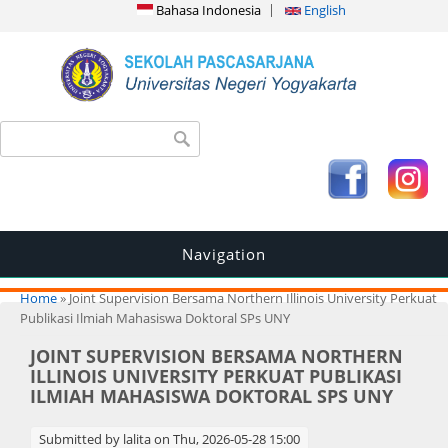
Bahasa Indonesia
English
Search form
Search
Navigation
You are here
Home
» Joint Supervision Bersama Northern Illinois University Perkuat
Publikasi Ilmiah Mahasiswa Doktoral SPs UNY
JOINT SUPERVISION BERSAMA NORTHERN
ILLINOIS UNIVERSITY PERKUAT PUBLIKASI
ILMIAH MAHASISWA DOKTORAL SPS UNY
Submitted by
lalita
on Thu, 2026-05-28 15:00