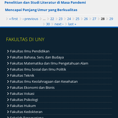
Penelitian dan Studi Literatur di Masa Pandemi
Mencapai Panjang Umur yang Berkualitas
Pages
« first
‹ previous
…
22
23
24
25
26
27
28
29
30
next ›
last »
FAKULTAS DI UNY
Fakultas Ilmu Pendidikan
Fakultas Bahasa, Seni, dan Budaya
Fakultas Matematika dan Ilmu Pengetahuan Alam
Fakultas Ilmu Sosial dan Ilmu Politik
Fakultas Teknik
Fakultas Ilmu Keolahragaan dan Kesehatan
Fakultas Ekonomi dan Bisnis
Fakultas Vokasi
Fakultas Psikologi
Fakultas Hukum
Fakultas Kedokteran
Sekolah Pascasarjana