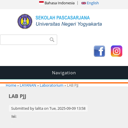
Bahasa Indonesia
English
Search form
Search
Navigation
You are here
Home
»
LAYANAN
»
Laboratorium
» LAB PJJ
LAB PJJ
Submitted by
lalita
on Tue, 2025-09-09 13:58
Isi:
.