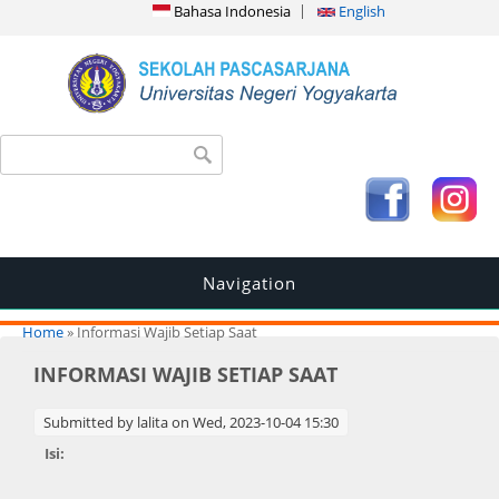
Bahasa Indonesia
English
Search form
Search
Navigation
You are here
Home
» Informasi Wajib Setiap Saat
INFORMASI WAJIB SETIAP SAAT
Submitted by
lalita
on Wed, 2023-10-04 15:30
Isi: