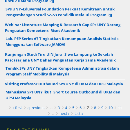
untuk Dalami Program PJJ
SPs UNY–Eduversal Foundation Perkuat Kemitraan untuk
Pengembangan Studi S2–S3 Pendidik Melalui Program PJJ
Webinar Literature Mapping & Research Gap SPs UNY Dorong
Penguatan Kompetensi Riset Akademik
Lab. PEP Series #7 Tingkatkan Kemampuan Analisis Statistik
Menggunakan Software JAMOVI
Kunjungan Studi Tiru UIN Jurai Siwo Lampung ke Sekolah
Pascasarjana UNY Bahas Penguatan Kerja Sama Akademik
Tendik SPs UNY Tingkatkan Kompetensi Administrasi dalam
Program Staff Mobility di Malaysia
Visiting Professor Outbound SPs UNY di UKM dan UPSI Malaysia
Mahasiswa SPs UNY ikuti Short Course Outbound di UKM dan
UPSI Malaysia
Pages
« first
‹ previous
…
3
4
5
6
7
8
9
10
11
…
next ›
last »